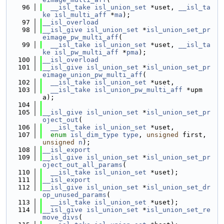
   96
__isl_take
isl_union_set
 *uset, 
__isl_ta
ke
isl_multi_aff
 *
ma
);
   97
__isl_overload
   98
__isl_give
isl_union_set
 *
isl_union_set_pr
eimage_pw_multi_aff
(
   99
__isl_take
isl_union_set
 *uset, 
__isl_ta
ke
isl_pw_multi_aff
 *
pma
);
  100
__isl_overload
  101
__isl_give
isl_union_set
 *
isl_union_set_pr
eimage_union_pw_multi_aff
(
  102
__isl_take
isl_union_set
 *uset,
  103
__isl_take
isl_union_pw_multi_aff
 *upm
a);
  104
  105
__isl_give
isl_union_set
 *
isl_union_set_pr
oject_out
(
  106
__isl_take
isl_union_set
 *uset,
  107
enum
isl_dim_type
type
, 
unsigned
 first, 
unsigned
n
);
  108
__isl_export
  109
__isl_give
isl_union_set
 *
isl_union_set_pr
oject_out_all_params
(
  110
__isl_take
isl_union_set
 *uset);
  111
__isl_export
  112
__isl_give
isl_union_set
 *
isl_union_set_dr
op_unused_params
(
  113
__isl_take
isl_union_set
 *uset);
  114
__isl_give
isl_union_set
 *
isl_union_set_re
move_divs
(