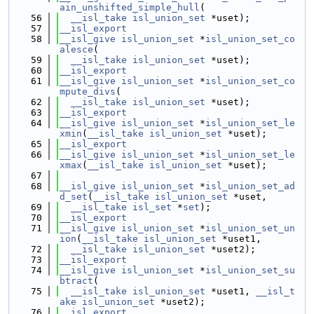
ain_unshifted_simple_hull
(
   56
__isl_take
isl_union_set
 *uset);
   57
__isl_export
   58
__isl_give
isl_union_set
 *
isl_union_set_co
alesce
(
   59
__isl_take
isl_union_set
 *uset);
   60
__isl_export
   61
__isl_give
isl_union_set
 *
isl_union_set_co
mpute_divs
(
   62
__isl_take
isl_union_set
 *uset);
   63
__isl_export
   64
__isl_give
isl_union_set
 *
isl_union_set_le
xmin
(
__isl_take
isl_union_set
 *uset);
   65
__isl_export
   66
__isl_give
isl_union_set
 *
isl_union_set_le
xmax
(
__isl_take
isl_union_set
 *uset);
   67
   68
__isl_give
isl_union_set
 *
isl_union_set_ad
d_set
(
__isl_take
isl_union_set
 *uset,
   69
__isl_take
isl_set
 *
set
);
   70
__isl_export
   71
__isl_give
isl_union_set
 *
isl_union_set_un
ion
(
__isl_take
isl_union_set
 *uset1,
   72
__isl_take
isl_union_set
 *uset2);
   73
__isl_export
   74
__isl_give
isl_union_set
 *
isl_union_set_su
btract
(
   75
__isl_take
isl_union_set
 *uset1, 
__isl_t
ake
isl_union_set
 *uset2);
   76
__isl_export