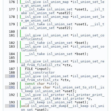
  176
__isl_give
isl_union_map
 *
isl_union_set_le
x_gt_union_set
(
  177
__isl_take
isl_union_set
 *uset1, 
__isl_t
ake
isl_union_set
 *uset2);
  178
__isl_give
isl_union_map
 *
isl_union_set_le
x_ge_union_set
(
  179
__isl_take
isl_union_set
 *uset1, 
__isl_t
ake
isl_union_set
 *uset2);
  180
  181
__isl_give
isl_union_set
 *
isl_union_set_co
efficients
(
  182
__isl_take
isl_union_set
 *bset);
  183
__isl_give
isl_union_set
 *
isl_union_set_so
lutions
(
  184
__isl_take
isl_union_set
 *bset);
  185
  186
__isl_give
isl_union_set
 *
isl_union_set_re
ad_from_file
(
isl_ctx
 *ctx,
  187
  FILE *input);
  188
__isl_constructor
  189
__isl_give
isl_union_set
 *
isl_union_set_re
ad_from_str
(
isl_ctx
 *ctx,
  190
const
char
 *
str
);
  191
__isl_give
char
 *
isl_union_set_to_str
(
__is
l_keep
isl_union_set
 *uset);
  192
__isl_give
isl_printer
 *
isl_printer_print_
union_set
(
__isl_take
isl_printer
 *
p
,
  193
__isl_keep
isl_union_set
 *uset);
  194
void
isl_union_set_dump
(
__isl_keep
isl_uni
on_set
 *uset);