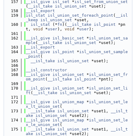
  157
__isl_give
isl_set
 *
isl_set_from_union_set
(
__isl_take
isl_union_set
 *uset);
  158
__isl_export
  159
isl_stat
isl_union_set_foreach_point
(
__isl
_keep
isl_union_set
 *uset,
  160
isl_stat
 (*
fn
)(
__isl_take
isl_point
 *pn
t, 
void
 *
user
), 
void
 *
user
);
  161
  162
__isl_give
isl_basic_set
 *
isl_union_set_sa
mple
(
__isl_take
isl_union_set
 *uset);
  163
__isl_export
  164
__isl_give
isl_point
 *
isl_union_set_sample
_point
(
  165
__isl_take
isl_union_set
 *uset);
  166
  167
__isl_constructor
  168
__isl_give
isl_union_set
 *
isl_union_set_fr
om_point
(
__isl_take
isl_point
 *pnt);
  169
  170
__isl_give
isl_union_set
 *
isl_union_set_li
ft
(
__isl_take
isl_union_set
 *uset);
  171
  172
__isl_give
isl_union_map
 *
isl_union_set_le
x_lt_union_set
(
  173
__isl_take
isl_union_set
 *uset1, 
__isl_t
ake
isl_union_set
 *uset2);
  174
__isl_give
isl_union_map
 *
isl_union_set_le
x_le_union_set
(
  175
__isl_take
isl_union_set
 *uset1, 
__isl_t
ake
isl_union_set
 *uset2);