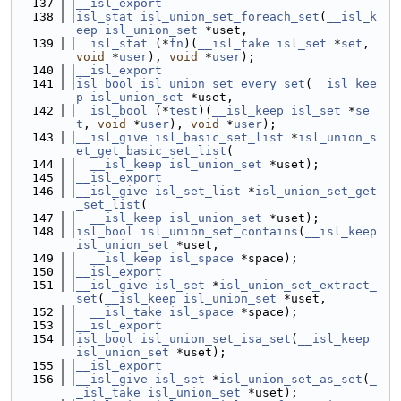
  137
__isl_export
  138
isl_stat
isl_union_set_foreach_set
(
__isl_k
eep
isl_union_set
 *uset,
  139
isl_stat
 (*
fn
)(
__isl_take
isl_set
 *
set
, 
void
 *
user
), 
void
 *
user
);
  140
__isl_export
  141
isl_bool
isl_union_set_every_set
(
__isl_kee
p
isl_union_set
 *uset,
  142
isl_bool
 (*
test
)(
__isl_keep
isl_set
 *
se
t
, 
void
 *
user
), 
void
 *
user
);
  143
__isl_give
isl_basic_set_list
 *
isl_union_s
et_get_basic_set_list
(
  144
__isl_keep
isl_union_set
 *uset);
  145
__isl_export
  146
__isl_give
isl_set_list
 *
isl_union_set_get
_set_list
(
  147
__isl_keep
isl_union_set
 *uset);
  148
isl_bool
isl_union_set_contains
(
__isl_keep
isl_union_set
 *uset,
  149
__isl_keep
isl_space
 *space);
  150
__isl_export
  151
__isl_give
isl_set
 *
isl_union_set_extract_
set
(
__isl_keep
isl_union_set
 *uset,
  152
__isl_take
isl_space
 *space);
  153
__isl_export
  154
isl_bool
isl_union_set_isa_set
(
__isl_keep
isl_union_set
 *uset);
  155
__isl_export
  156
__isl_give
isl_set
 *
isl_union_set_as_set
(
_
_isl_take
isl_union_set
 *uset);