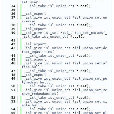
set_user
(
   34
__isl_take
isl_union_set
 *uset);
   35
   36
__isl_export
   37
__isl_give
isl_union_set
 *
isl_union_set_un
iverse
(
   38
__isl_take
isl_union_set
 *uset);
   39
__isl_export
   40
__isl_give
isl_set
 *
isl_union_set_params
(
_
_isl_take
isl_union_set
 *uset);
   41
   42
__isl_export
   43
__isl_give
isl_union_set
 *
isl_union_set_de
tect_equalities
(
   44
__isl_take
isl_union_set
 *uset);
   45
__isl_export
   46
__isl_give
isl_union_set
 *
isl_union_set_af
fine_hull
(
   47
__isl_take
isl_union_set
 *uset);
   48
__isl_export
   49
__isl_give
isl_union_set
 *
isl_union_set_po
lyhedral_hull
(
   50
__isl_take
isl_union_set
 *uset);
   51
__isl_give
isl_union_set
 *
isl_union_set_re
move_redundancies
(
   52
__isl_take
isl_union_set
 *uset);
   53
__isl_give
isl_union_set
 *
isl_union_set_si
mple_hull
(
   54
__isl_take
isl_union_set
 *uset);
   55
__isl_give
isl_union_set
 *
isl_union_set_pl