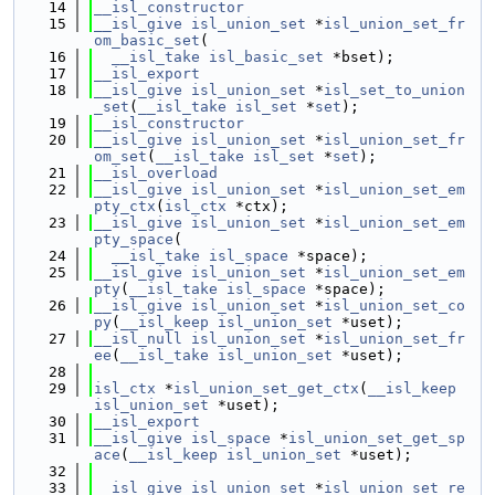
   14
__isl_constructor
   15
__isl_give
isl_union_set
 *
isl_union_set_fr
om_basic_set
(
   16
__isl_take
isl_basic_set
 *bset);
   17
__isl_export
   18
__isl_give
isl_union_set
 *
isl_set_to_union
_set
(
__isl_take
isl_set
 *
set
);
   19
__isl_constructor
   20
__isl_give
isl_union_set
 *
isl_union_set_fr
om_set
(
__isl_take
isl_set
 *
set
);
   21
__isl_overload
   22
__isl_give
isl_union_set
 *
isl_union_set_em
pty_ctx
(
isl_ctx
 *ctx);
   23
__isl_give
isl_union_set
 *
isl_union_set_em
pty_space
(
   24
__isl_take
isl_space
 *space);
   25
__isl_give
isl_union_set
 *
isl_union_set_em
pty
(
__isl_take
isl_space
 *space);
   26
__isl_give
isl_union_set
 *
isl_union_set_co
py
(
__isl_keep
isl_union_set
 *uset);
   27
__isl_null
isl_union_set
 *
isl_union_set_fr
ee
(
__isl_take
isl_union_set
 *uset);
   28
   29
isl_ctx
 *
isl_union_set_get_ctx
(
__isl_keep
isl_union_set
 *uset);
   30
__isl_export
   31
__isl_give
isl_space
 *
isl_union_set_get_sp
ace
(
__isl_keep
isl_union_set
 *uset);
   32
   33
__isl_give
isl_union_set
 *
isl_union_set_re