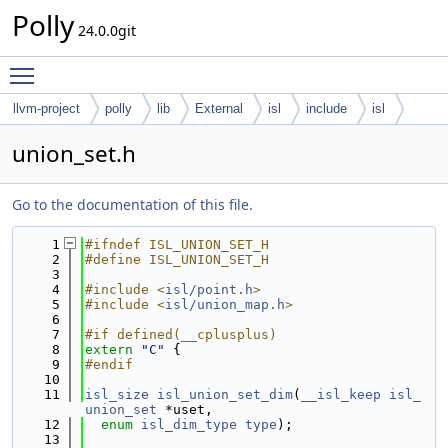
Polly
24.0.0git
Toggle main menu visibility
llvm-project
polly
lib
External
isl
include
isl
union_set.h
Go to the documentation of this file.
    1
#ifndef ISL_UNION_SET_H
    2
#define ISL_UNION_SET_H
    3
    4
#include <
isl/point.h
>
    5
#include <
isl/union_map.h
>
    6
    7
#if defined(__cplusplus)
    8
extern
"C"
 {
    9
#endif
   10
   11
isl_size
isl_union_set_dim
(
__isl_keep
isl_
union_set
 *uset,
   12
enum
isl_dim_type
type
);
   13