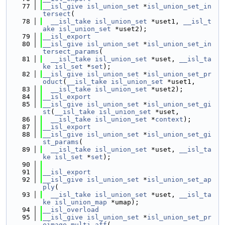
   77
__isl_give
isl_union_set
 *
isl_union_set_in
tersect
(
   78
__isl_take
isl_union_set
 *uset1, 
__isl_t
ake
isl_union_set
 *uset2);
   79
__isl_export
   80
__isl_give
isl_union_set
 *
isl_union_set_in
tersect_params
(
   81
__isl_take
isl_union_set
 *uset, 
__isl_ta
ke
isl_set
 *
set
);
   82
__isl_give
isl_union_set
 *
isl_union_set_pr
oduct
(
__isl_take
isl_union_set
 *uset1,
   83
__isl_take
isl_union_set
 *uset2);
   84
__isl_export
   85
__isl_give
isl_union_set
 *
isl_union_set_gi
st
(
__isl_take
isl_union_set
 *uset,
   86
__isl_take
isl_union_set
 *
context
);
   87
__isl_export
   88
__isl_give
isl_union_set
 *
isl_union_set_gi
st_params
(
   89
__isl_take
isl_union_set
 *uset, 
__isl_ta
ke
isl_set
 *
set
);
   90
   91
__isl_export
   92
__isl_give
isl_union_set
 *
isl_union_set_ap
ply
(
   93
__isl_take
isl_union_set
 *uset, 
__isl_ta
ke
isl_union_map
 *umap);
   94
__isl_overload
   95
__isl_give
isl_union_set
 *
isl_union_set_pr
eimage_multi_aff
(