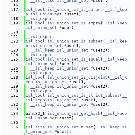
  115
__isl_take
isl_union_set
 *bset);
  116
  117
isl_bool
isl_union_set_is_params
(
__isl_kee
p
isl_union_set
 *uset);
  118
__isl_export
  119
isl_bool
isl_union_set_is_empty
(
__isl_keep
isl_union_set
 *uset);
  120
  121
__isl_export
  122
isl_bool
isl_union_set_is_subset
(
__isl_kee
p
isl_union_set
 *uset1,
  123
__isl_keep
isl_union_set
 *uset2);
  124
__isl_export
  125
isl_bool
isl_union_set_is_equal
(
__isl_keep
isl_union_set
 *uset1,
  126
__isl_keep
isl_union_set
 *uset2);
  127
__isl_export
  128
isl_bool
isl_union_set_is_disjoint
(
__isl_k
eep
isl_union_set
 *uset1,
  129
__isl_keep
isl_union_set
 *uset2);
  130
__isl_export
  131
isl_bool
isl_union_set_is_strict_subset
(
__
isl_keep
isl_union_set
 *uset1,
  132
__isl_keep
isl_union_set
 *uset2);
  133
  134
uint32_t 
isl_union_set_get_hash
(
__isl_keep
isl_union_set
 *uset);
  135
  136
isl_size
isl_union_set_n_set
(
__isl_keep
is
l_union_set
 *uset);