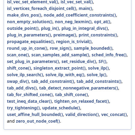
isl_vec_set_element_val()
,
isl_vec_set_val()
,
isl_vertices_foreach_disjoint_cell()
,
main()
,
make_divs_pos()
,
node_add_coefficient_constraints()
,
non_empty_solution()
,
non_neg_lexmin()
,
opt_at()
,
outside_point()
,
plug_in()
,
plug_in_integral_divs()
,
plug_in_parameters()
,
preimage()
,
print_constraints()
,
propagate_equalities()
,
region_is_trivial()
,
round_up_in_cone()
,
row_sign()
,
sample_bounded()
,
scan_one()
,
scan_samples_add_sample()
,
sched_info_free()
,
set_plug_in_parameters()
,
set_residue_div()
,
SF()
,
shift_cone()
,
singleton_extract_point()
,
solve_ilp()
,
solve_ilp_search()
,
solve_ilp_with_eq()
,
solve_lp()
,
swap_div()
,
tab_add_constraint()
,
tab_add_constraints()
,
tab_add_divs()
,
tab_detect_nonnegative_parameters()
,
tab_for_shifted_cone()
,
tab_shift_cone()
,
test_ineq_data_clear()
,
tighten_on_relaxed_facet()
,
try_tightening()
,
update_schedule()
,
uset_affine_hull_bounded()
,
valid_direction()
,
vec_concat()
,
and
zero_out_node_coef()
.