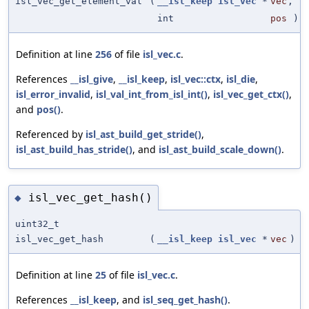
isl_vec_get_element_val
(
__isl_keep
isl_vec
*
vec
,
int
pos
)
Definition at line
256
of file
isl_vec.c
.
References
__isl_give
,
__isl_keep
,
isl_vec::ctx
,
isl_die
,
isl_error_invalid
,
isl_val_int_from_isl_int()
,
isl_vec_get_ctx()
,
and
pos()
.
Referenced by
isl_ast_build_get_stride()
,
isl_ast_build_has_stride()
, and
isl_ast_build_scale_down()
.
isl_vec_get_hash()
◆
uint32_t
isl_vec_get_hash
(
__isl_keep
isl_vec
*
vec
)
Definition at line
25
of file
isl_vec.c
.
References
__isl_keep
, and
isl_seq_get_hash()
.