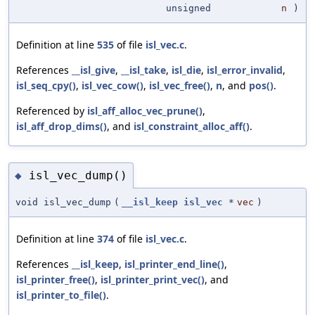
unsigned
n
)
Definition at line
535
of file
isl_vec.c
.
References
__isl_give
,
__isl_take
,
isl_die
,
isl_error_invalid
,
isl_seq_cpy()
,
isl_vec_cow()
,
isl_vec_free()
,
n
, and
pos()
.
Referenced by
isl_aff_alloc_vec_prune()
,
isl_aff_drop_dims()
, and
isl_constraint_alloc_aff()
.
isl_vec_dump()
◆
void isl_vec_dump
(
__isl_keep
isl_vec
*
vec
)
Definition at line
374
of file
isl_vec.c
.
References
__isl_keep
,
isl_printer_end_line()
,
isl_printer_free()
,
isl_printer_print_vec()
, and
isl_printer_to_file()
.