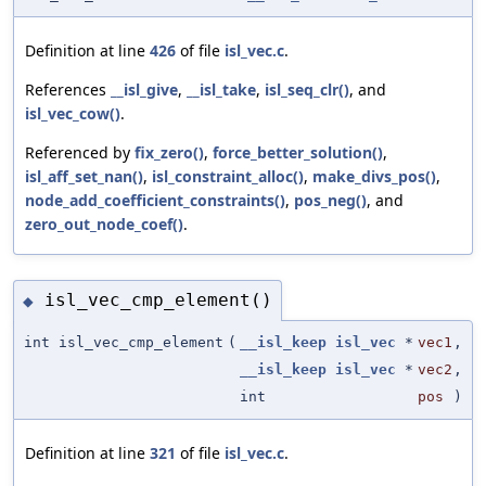
Definition at line
426
of file
isl_vec.c
.
References
__isl_give
,
__isl_take
,
isl_seq_clr()
, and
isl_vec_cow()
.
Referenced by
fix_zero()
,
force_better_solution()
,
isl_aff_set_nan()
,
isl_constraint_alloc()
,
make_divs_pos()
,
node_add_coefficient_constraints()
,
pos_neg()
, and
zero_out_node_coef()
.
isl_vec_cmp_element()
◆
int isl_vec_cmp_element
(
__isl_keep
isl_vec
*
vec1
,
__isl_keep
isl_vec
*
vec2
,
int
pos
)
Definition at line
321
of file
isl_vec.c
.