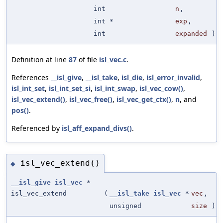
int
n
,
int *
exp
,
int
expanded
)
Definition at line
87
of file
isl_vec.c
.
References
__isl_give
,
__isl_take
,
isl_die
,
isl_error_invalid
,
isl_int_set
,
isl_int_set_si
,
isl_int_swap
,
isl_vec_cow()
,
isl_vec_extend()
,
isl_vec_free()
,
isl_vec_get_ctx()
,
n
, and
pos()
.
Referenced by
isl_aff_expand_divs()
.
isl_vec_extend()
◆
__isl_give
isl_vec
*
isl_vec_extend
(
__isl_take
isl_vec
*
vec
,
unsigned
size
)