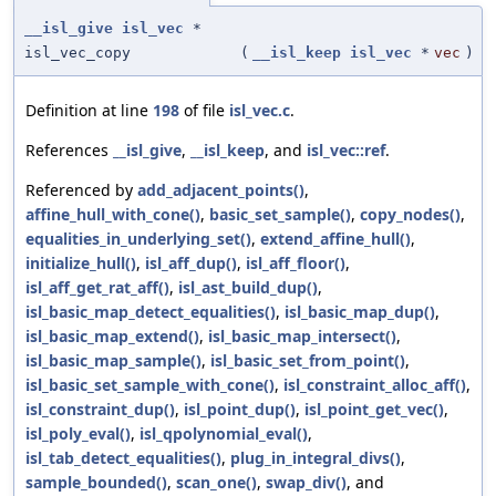
__isl_give
isl_vec
*
isl_vec_copy
(
__isl_keep
isl_vec
*
vec
)
Definition at line
198
of file
isl_vec.c
.
References
__isl_give
,
__isl_keep
, and
isl_vec::ref
.
Referenced by
add_adjacent_points()
,
affine_hull_with_cone()
,
basic_set_sample()
,
copy_nodes()
,
equalities_in_underlying_set()
,
extend_affine_hull()
,
initialize_hull()
,
isl_aff_dup()
,
isl_aff_floor()
,
isl_aff_get_rat_aff()
,
isl_ast_build_dup()
,
isl_basic_map_detect_equalities()
,
isl_basic_map_dup()
,
isl_basic_map_extend()
,
isl_basic_map_intersect()
,
isl_basic_map_sample()
,
isl_basic_set_from_point()
,
isl_basic_set_sample_with_cone()
,
isl_constraint_alloc_aff()
,
isl_constraint_dup()
,
isl_point_dup()
,
isl_point_get_vec()
,
isl_poly_eval()
,
isl_qpolynomial_eval()
,
isl_tab_detect_equalities()
,
plug_in_integral_divs()
,
sample_bounded()
,
scan_one()
,
swap_div()
, and