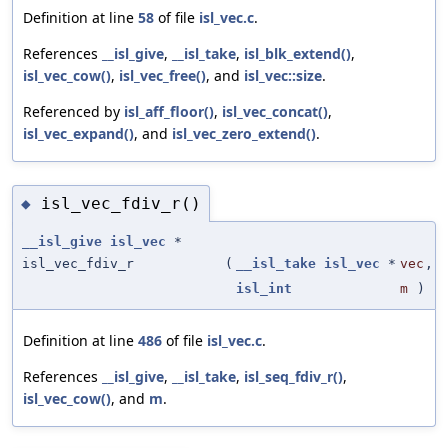
Definition at line
58
of file
isl_vec.c
.
References
__isl_give
,
__isl_take
,
isl_blk_extend()
,
isl_vec_cow()
,
isl_vec_free()
, and
isl_vec::size
.
Referenced by
isl_aff_floor()
,
isl_vec_concat()
,
isl_vec_expand()
, and
isl_vec_zero_extend()
.
isl_vec_fdiv_r()
◆
__isl_give
isl_vec
*
isl_vec_fdiv_r
(
__isl_take
isl_vec
*
vec
,
isl_int
m
)
Definition at line
486
of file
isl_vec.c
.
References
__isl_give
,
__isl_take
,
isl_seq_fdiv_r()
,
isl_vec_cow()
, and
m
.