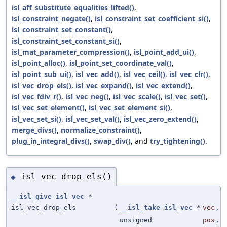
isl_aff_substitute_equalities_lifted()
,
isl_constraint_negate()
,
isl_constraint_set_coefficient_si()
,
isl_constraint_set_constant()
,
isl_constraint_set_constant_si()
,
isl_mat_parameter_compression()
,
isl_point_add_ui()
,
isl_point_alloc()
,
isl_point_set_coordinate_val()
,
isl_point_sub_ui()
,
isl_vec_add()
,
isl_vec_ceil()
,
isl_vec_clr()
,
isl_vec_drop_els()
,
isl_vec_expand()
,
isl_vec_extend()
,
isl_vec_fdiv_r()
,
isl_vec_neg()
,
isl_vec_scale()
,
isl_vec_set()
,
isl_vec_set_element()
,
isl_vec_set_element_si()
,
isl_vec_set_si()
,
isl_vec_set_val()
,
isl_vec_zero_extend()
,
merge_divs()
,
normalize_constraint()
,
plug_in_integral_divs()
,
swap_div()
, and
try_tightening()
.
isl_vec_drop_els()
◆
__isl_give
isl_vec
*
isl_vec_drop_els
(
__isl_take
isl_vec
*
vec
,
unsigned
pos
,