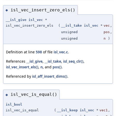
isl_vec_insert_zero_els()
◆
__isl_give
isl_vec
*
isl_vec_insert_zero_els
(
__isl_take
isl_vec
*
vec
,
unsigned
pos
,
unsigned
n
)
Definition at line
598
of file
isl_vec.c
.
References
__isl_give
,
__isl_take
,
isl_seq_clr()
,
isl_vec_insert_els()
,
n
, and
pos()
.
Referenced by
isl_aff_insert_dims()
.
isl_vec_is_equal()
◆
isl_bool
isl_vec_is_equal
(
__isl_keep
isl_vec
*
vec1
,