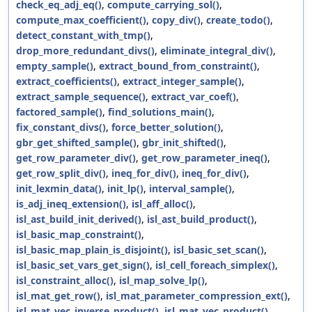
check_eq_adj_eq()
,
compute_carrying_sol()
,
compute_max_coefficient()
,
copy_div()
,
create_todo()
,
detect_constant_with_tmp()
,
drop_more_redundant_divs()
,
eliminate_integral_div()
,
empty_sample()
,
extract_bound_from_constraint()
,
extract_coefficients()
,
extract_integer_sample()
,
extract_sample_sequence()
,
extract_var_coef()
,
factored_sample()
,
find_solutions_main()
,
fix_constant_divs()
,
force_better_solution()
,
gbr_get_shifted_sample()
,
gbr_init_shifted()
,
get_row_parameter_div()
,
get_row_parameter_ineq()
,
get_row_split_div()
,
ineq_for_div()
,
ineq_for_div()
,
init_lexmin_data()
,
init_lp()
,
interval_sample()
,
is_adj_ineq_extension()
,
isl_aff_alloc()
,
isl_ast_build_init_derived()
,
isl_ast_build_product()
,
isl_basic_map_constraint()
,
isl_basic_map_plain_is_disjoint()
,
isl_basic_set_scan()
,
isl_basic_set_vars_get_sign()
,
isl_cell_foreach_simplex()
,
isl_constraint_alloc()
,
isl_map_solve_lp()
,
isl_mat_get_row()
,
isl_mat_parameter_compression_ext()
,
isl_mat_vec_inverse_product()
,
isl_mat_vec_product()
,