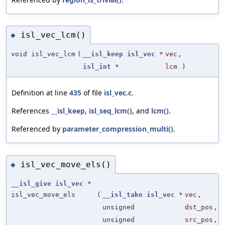
isl_vec_lcm()
◆
void isl_vec_lcm
(
__isl_keep
isl_vec
*
vec
,
isl_int
*
lcm
)
Definition at line
435
of file
isl_vec.c
.
References
__isl_keep
,
isl_seq_lcm()
, and
lcm()
.
Referenced by
parameter_compression_multi()
.
isl_vec_move_els()
◆
__isl_give
isl_vec
*
isl_vec_move_els
(
__isl_take
isl_vec
*
vec
,
unsigned
dst_pos
,
unsigned
src_pos
,