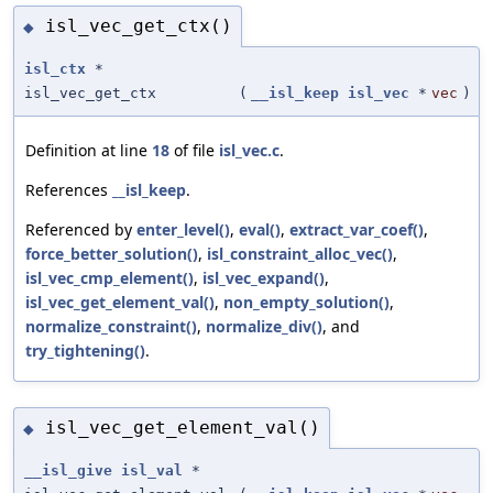
isl_vec_get_ctx()
◆
isl_ctx
*
isl_vec_get_ctx
(
__isl_keep
isl_vec
*
vec
)
Definition at line
18
of file
isl_vec.c
.
References
__isl_keep
.
Referenced by
enter_level()
,
eval()
,
extract_var_coef()
,
force_better_solution()
,
isl_constraint_alloc_vec()
,
isl_vec_cmp_element()
,
isl_vec_expand()
,
isl_vec_get_element_val()
,
non_empty_solution()
,
normalize_constraint()
,
normalize_div()
, and
try_tightening()
.
isl_vec_get_element_val()
◆
__isl_give
isl_val
*