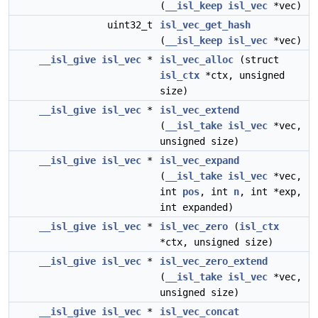
(
__isl_keep
isl_vec
*vec)
uint32_t
isl_vec_get_hash
(
__isl_keep
isl_vec
*vec)
__isl_give
isl_vec
*
isl_vec_alloc
(struct
isl_ctx
*ctx, unsigned
size)
__isl_give
isl_vec
*
isl_vec_extend
(
__isl_take
isl_vec
*vec,
unsigned size)
__isl_give
isl_vec
*
isl_vec_expand
(
__isl_take
isl_vec
*vec,
int
pos
, int
n
, int *exp,
int expanded)
__isl_give
isl_vec
*
isl_vec_zero
(
isl_ctx
*ctx, unsigned size)
__isl_give
isl_vec
*
isl_vec_zero_extend
(
__isl_take
isl_vec
*vec,
unsigned size)
__isl_give
isl_vec
*
isl_vec_concat