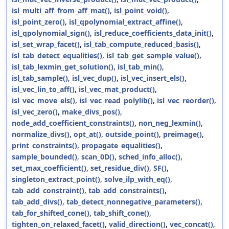
isl_multi_aff_from_aff_mat()
,
isl_point_void()
,
isl_point_zero()
,
isl_qpolynomial_extract_affine()
,
isl_qpolynomial_sign()
,
isl_reduce_coefficients_data_init()
,
isl_set_wrap_facet()
,
isl_tab_compute_reduced_basis()
,
isl_tab_detect_equalities()
,
isl_tab_get_sample_value()
,
isl_tab_lexmin_get_solution()
,
isl_tab_min()
,
isl_tab_sample()
,
isl_vec_dup()
,
isl_vec_insert_els()
,
isl_vec_lin_to_aff()
,
isl_vec_mat_product()
,
isl_vec_move_els()
,
isl_vec_read_polylib()
,
isl_vec_reorder()
,
isl_vec_zero()
,
make_divs_pos()
,
node_add_coefficient_constraints()
,
non_neg_lexmin()
,
normalize_divs()
,
opt_at()
,
outside_point()
,
preimage()
,
print_constraints()
,
propagate_equalities()
,
sample_bounded()
,
scan_0D()
,
sched_info_alloc()
,
set_max_coefficient()
,
set_residue_div()
,
SF()
,
singleton_extract_point()
,
solve_ilp_with_eq()
,
tab_add_constraint()
,
tab_add_constraints()
,
tab_add_divs()
,
tab_detect_nonnegative_parameters()
,
tab_for_shifted_cone()
,
tab_shift_cone()
,
tighten_on_relaxed_facet()
,
valid_direction()
,
vec_concat()
,