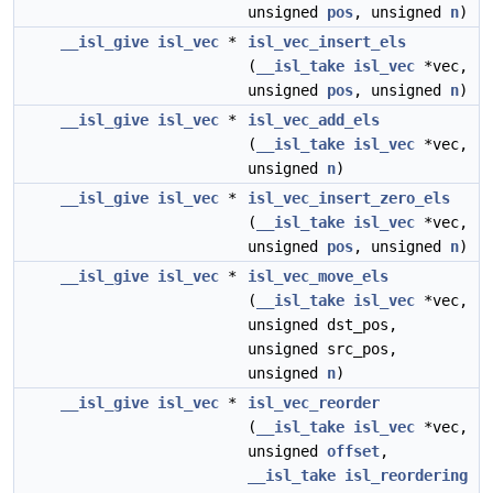
unsigned
pos
, unsigned
n
)
__isl_give
isl_vec
*
isl_vec_insert_els
(
__isl_take
isl_vec
*vec,
unsigned
pos
, unsigned
n
)
__isl_give
isl_vec
*
isl_vec_add_els
(
__isl_take
isl_vec
*vec,
unsigned
n
)
__isl_give
isl_vec
*
isl_vec_insert_zero_els
(
__isl_take
isl_vec
*vec,
unsigned
pos
, unsigned
n
)
__isl_give
isl_vec
*
isl_vec_move_els
(
__isl_take
isl_vec
*vec,
unsigned dst_pos,
unsigned src_pos,
unsigned
n
)
__isl_give
isl_vec
*
isl_vec_reorder
(
__isl_take
isl_vec
*vec,
unsigned
offset
,
__isl_take
isl_reordering