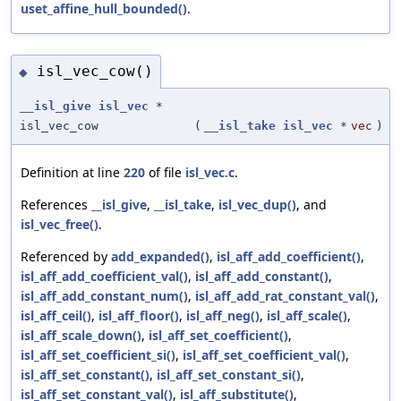
uset_affine_hull_bounded()
.
isl_vec_cow()
◆
__isl_give
isl_vec
*
isl_vec_cow
(
__isl_take
isl_vec
*
vec
)
Definition at line
220
of file
isl_vec.c
.
References
__isl_give
,
__isl_take
,
isl_vec_dup()
, and
isl_vec_free()
.
Referenced by
add_expanded()
,
isl_aff_add_coefficient()
,
isl_aff_add_coefficient_val()
,
isl_aff_add_constant()
,
isl_aff_add_constant_num()
,
isl_aff_add_rat_constant_val()
,
isl_aff_ceil()
,
isl_aff_floor()
,
isl_aff_neg()
,
isl_aff_scale()
,
isl_aff_scale_down()
,
isl_aff_set_coefficient()
,
isl_aff_set_coefficient_si()
,
isl_aff_set_coefficient_val()
,
isl_aff_set_constant()
,
isl_aff_set_constant_si()
,
isl_aff_set_constant_val()
,
isl_aff_substitute()
,