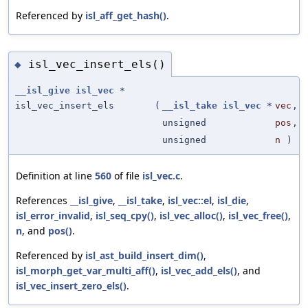
Referenced by
isl_aff_get_hash()
.
isl_vec_insert_els()
◆
__isl_give
isl_vec
*
isl_vec_insert_els
(
__isl_take
isl_vec
*
vec
,
unsigned
pos
,
unsigned
n
)
Definition at line
560
of file
isl_vec.c
.
References
__isl_give
,
__isl_take
,
isl_vec::el
,
isl_die
,
isl_error_invalid
,
isl_seq_cpy()
,
isl_vec_alloc()
,
isl_vec_free()
,
n
, and
pos()
.
Referenced by
isl_ast_build_insert_dim()
,
isl_morph_get_var_multi_aff()
,
isl_vec_add_els()
, and
isl_vec_insert_zero_els()
.