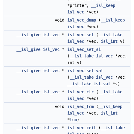
*printer,
__isl_keep
isl_vec
*vec)
void
isl_vec_dump
(
__isl_keep
isl_vec
*vec)
__isl_give
isl_vec
*
isl_vec_set
(
__isl_take
isl_vec
*vec,
isl_int
v)
__isl_give
isl_vec
*
isl_vec_set_si
(
__isl_take
isl_vec
*vec,
int v)
__isl_give
isl_vec
*
isl_vec_set_val
(
__isl_take
isl_vec
*vec,
__isl_take
isl_val
*v)
__isl_give
isl_vec
*
isl_vec_clr
(
__isl_take
isl_vec
*vec)
void
isl_vec_lcm
(
__isl_keep
isl_vec
*vec,
isl_int
*
lcm
)
__isl_give
isl_vec
*
isl_vec_ceil
(
__isl_take