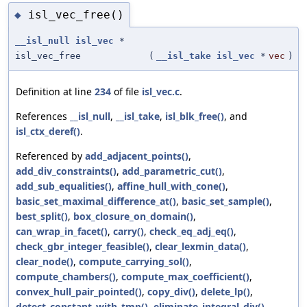
isl_vec_free()
◆
__isl_null
isl_vec
*
isl_vec_free
(
__isl_take
isl_vec
*
vec
)
Definition at line
234
of file
isl_vec.c
.
References
__isl_null
,
__isl_take
,
isl_blk_free()
, and
isl_ctx_deref()
.
Referenced by
add_adjacent_points()
,
add_div_constraints()
,
add_parametric_cut()
,
add_sub_equalities()
,
affine_hull_with_cone()
,
basic_set_maximal_difference_at()
,
basic_set_sample()
,
best_split()
,
box_closure_on_domain()
,
can_wrap_in_facet()
,
carry()
,
check_eq_adj_eq()
,
check_gbr_integer_feasible()
,
clear_lexmin_data()
,
clear_node()
,
compute_carrying_sol()
,
compute_chambers()
,
compute_max_coefficient()
,
convex_hull_pair_pointed()
,
copy_div()
,
delete_lp()
,
detect_constant_with_tmp()
,
eliminate_integral_div()
,