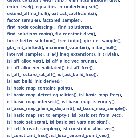
enter_level()
,
equalities_in_underlying_set()
,
extend_affine_hull()
,
extract_coefficients()
,
factor_sample()
,
factored_sample()
,
find_node_coalescing()
,
find_solutions()
,
find_solutions_main()
,
fix_constant_divs()
,
force_better_solution()
,
free_todo()
,
gbr_get_sample()
,
gbr_init_shifted()
,
increment_counter()
,
initial_hull()
,
interval_sample()
,
is_adj_ineq_extension()
,
is_trivial()
,
isl_aff_alloc_vec()
,
isl_aff_alloc_vec_prune()
,
isl_aff_alloc_vec_validated()
,
isl_aff_free()
,
isl_aff_restore_rat_aff()
,
isl_ast_build_free()
,
isl_ast_build_init_derived()
,
isl_basic_map_contains_point()
,
isl_basic_map_detect_equalities()
,
isl_basic_map_free()
,
isl_basic_map_intersect()
,
isl_basic_map_is_empty()
,
isl_basic_map_plain_is_disjoint()
,
isl_basic_map_sample()
,
isl_basic_map_set_to_empty()
,
isl_basic_set_from_vec()
,
isl_basic_set_scan()
,
isl_basic_set_vars_get_sign()
,
isl_cell_foreach_simplex()
,
isl_constraint_alloc_vec()
,
isl_constraint_free()
,
isl_local_extend_point_vec()
,