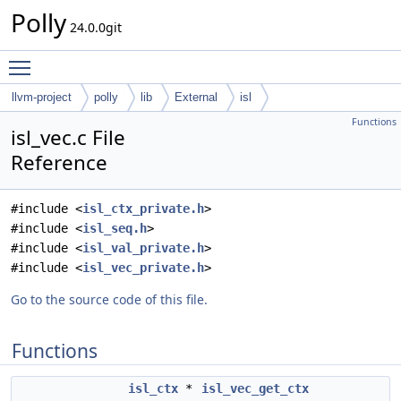
Polly
24.0.0git
Toggle main menu visibility
llvm-project
polly
lib
External
isl
Functions
isl_vec.c File
Reference
#include <
isl_ctx_private.h
>
#include <
isl_seq.h
>
#include <
isl_val_private.h
>
#include <
isl_vec_private.h
>
Go to the source code of this file.
Functions
isl_ctx
*
isl_vec_get_ctx