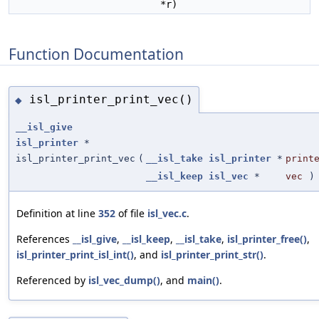
*r)
Function Documentation
isl_printer_print_vec()
◆
__isl_give
isl_printer
*
isl_printer_print_vec
(
__isl_take
isl_printer
*
print
__isl_keep
isl_vec
*
vec
)
Definition at line
352
of file
isl_vec.c
.
References
__isl_give
,
__isl_keep
,
__isl_take
,
isl_printer_free()
,
isl_printer_print_isl_int()
, and
isl_printer_print_str()
.
Referenced by
isl_vec_dump()
, and
main()
.