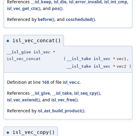
References
__isl_keep
,
isl_die
,
isl_error_invalid
,
isl_int_cmp
,
isl_vec_get_ctx()
, and
pos()
.
Referenced by
before()
, and
coscheduled()
.
isl_vec_concat()
◆
__isl_give
isl_vec
*
isl_vec_concat
(
__isl_take
isl_vec
*
vec1
,
__isl_take
isl_vec
*
vec2
)
Definition at line
168
of file
isl_vec.c
.
References
__isl_give
,
__isl_take
,
isl_seq_cpy()
,
isl_vec_extend()
, and
isl_vec_free()
.
Referenced by
isl_ast_build_product()
.
isl_vec_copy()
◆