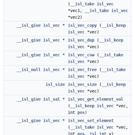
(
__isl_take
isl_vec
*vec1,
__isl_take
isl_vec
*vec2)
__isl_give
isl_vec
*
isl_vec_copy
(
__isl_keep
isl_vec
*vec)
__isl_give
isl_vec
*
isl_vec_dup
(
__isl_keep
isl_vec
*vec)
__isl_give
isl_vec
*
isl_vec_cow
(
__isl_take
isl_vec
*vec)
__isl_null
isl_vec
*
isl_vec_free
(
__isl_take
isl_vec
*vec)
isl_size
isl_vec_size
(
__isl_keep
isl_vec
*vec)
__isl_give
isl_val
*
isl_vec_get_element_val
(
__isl_keep
isl_vec
*vec,
int
pos
)
__isl_give
isl_vec
*
isl_vec_set_element
(
__isl_take
isl_vec
*vec,
int
pos
,
isl_int
v)