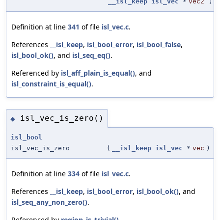
__isl_keep
isl_vec
*
vec2
)
Definition at line
341
of file
isl_vec.c
.
References
__isl_keep
,
isl_bool_error
,
isl_bool_false
,
isl_bool_ok()
, and
isl_seq_eq()
.
Referenced by
isl_aff_plain_is_equal()
, and
isl_constraint_is_equal()
.
isl_vec_is_zero()
◆
isl_bool
isl_vec_is_zero
(
__isl_keep
isl_vec
*
vec
)
Definition at line
334
of file
isl_vec.c
.
References
__isl_keep
,
isl_bool_error
,
isl_bool_ok()
, and
isl_seq_any_non_zero()
.
Referenced by
region_is_trivial()
.