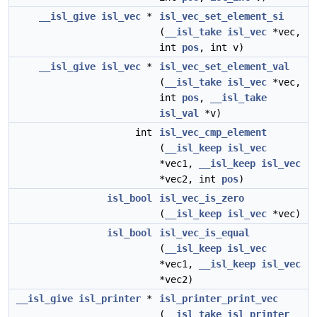
__isl_give
isl_vec
*
isl_vec_set_element_si
(
__isl_take
isl_vec
*vec,
int
pos
, int v)
__isl_give
isl_vec
*
isl_vec_set_element_val
(
__isl_take
isl_vec
*vec,
int
pos
,
__isl_take
isl_val
*v)
int
isl_vec_cmp_element
(
__isl_keep
isl_vec
*vec1,
__isl_keep
isl_vec
*vec2, int
pos
)
isl_bool
isl_vec_is_zero
(
__isl_keep
isl_vec
*vec)
isl_bool
isl_vec_is_equal
(
__isl_keep
isl_vec
*vec1,
__isl_keep
isl_vec
*vec2)
__isl_give
isl_printer
*
isl_printer_print_vec
(
__isl_take
isl_printer