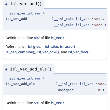
isl_vec_add()
◆
__isl_give
isl_vec
*
isl_vec_add
(
__isl_take
isl_vec
*
vec1
,
__isl_take
isl_vec
*
vec2
)
Definition at line
497
of file
isl_vec.c
.
References
__isl_give
,
__isl_take
,
isl_assert
,
isl_seq_combine()
,
isl_vec_cow()
, and
isl_vec_free()
.
isl_vec_add_els()
◆
__isl_give
isl_vec
*
isl_vec_add_els
(
__isl_take
isl_vec
*
vec
,
unsigned
n
)
Definition at line
591
of file
isl_vec.c
.