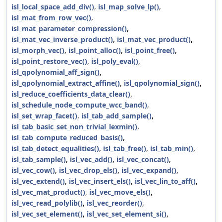
isl_local_space_add_div()
,
isl_map_solve_lp()
,
isl_mat_from_row_vec()
,
isl_mat_parameter_compression()
,
isl_mat_vec_inverse_product()
,
isl_mat_vec_product()
,
isl_morph_vec()
,
isl_point_alloc()
,
isl_point_free()
,
isl_point_restore_vec()
,
isl_poly_eval()
,
isl_qpolynomial_aff_sign()
,
isl_qpolynomial_extract_affine()
,
isl_qpolynomial_sign()
,
isl_reduce_coefficients_data_clear()
,
isl_schedule_node_compute_wcc_band()
,
isl_set_wrap_facet()
,
isl_tab_add_sample()
,
isl_tab_basic_set_non_trivial_lexmin()
,
isl_tab_compute_reduced_basis()
,
isl_tab_detect_equalities()
,
isl_tab_free()
,
isl_tab_min()
,
isl_tab_sample()
,
isl_vec_add()
,
isl_vec_concat()
,
isl_vec_cow()
,
isl_vec_drop_els()
,
isl_vec_expand()
,
isl_vec_extend()
,
isl_vec_insert_els()
,
isl_vec_lin_to_aff()
,
isl_vec_mat_product()
,
isl_vec_move_els()
,
isl_vec_read_polylib()
,
isl_vec_reorder()
,
isl_vec_set_element()
,
isl_vec_set_element_si()
,