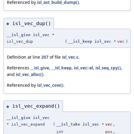
Referenced by
isl_ast_build_dump()
.
isl_vec_dup()
◆
__isl_give
isl_vec
*
isl_vec_dup
(
__isl_keep
isl_vec
*
vec
)
Definition at line
207
of file
isl_vec.c
.
References
__isl_give
,
__isl_keep
,
isl_vec::el
,
isl_seq_cpy()
,
and
isl_vec_alloc()
.
Referenced by
isl_vec_cow()
.
isl_vec_expand()
◆
__isl_give
isl_vec
* isl_vec_expand
(
__isl_take
isl_vec
*
vec
,
int
pos
,