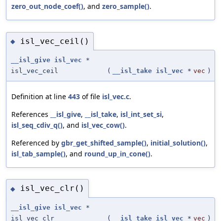
zero_out_node_coef()
, and
zero_sample()
.
isl_vec_ceil()
◆
__isl_give
isl_vec
*
isl_vec_ceil
(
__isl_take
isl_vec
*
vec
)
Definition at line
443
of file
isl_vec.c
.
References
__isl_give
,
__isl_take
,
isl_int_set_si
,
isl_seq_cdiv_q()
, and
isl_vec_cow()
.
Referenced by
gbr_get_shifted_sample()
,
initial_solution()
,
isl_tab_sample()
, and
round_up_in_cone()
.
isl_vec_clr()
◆
__isl_give
isl_vec
*
isl_vec_clr
(
__isl_take
isl_vec
*
vec
)