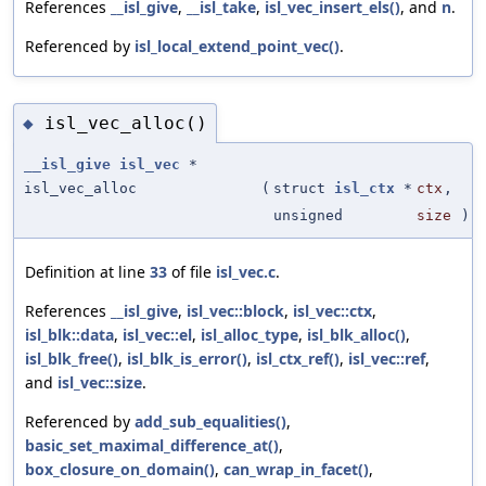
References
__isl_give
,
__isl_take
,
isl_vec_insert_els()
, and
n
.
Referenced by
isl_local_extend_point_vec()
.
isl_vec_alloc()
◆
__isl_give
isl_vec
*
isl_vec_alloc
(
struct
isl_ctx
*
ctx
,
unsigned
size
)
Definition at line
33
of file
isl_vec.c
.
References
__isl_give
,
isl_vec::block
,
isl_vec::ctx
,
isl_blk::data
,
isl_vec::el
,
isl_alloc_type
,
isl_blk_alloc()
,
isl_blk_free()
,
isl_blk_is_error()
,
isl_ctx_ref()
,
isl_vec::ref
,
and
isl_vec::size
.
Referenced by
add_sub_equalities()
,
basic_set_maximal_difference_at()
,
box_closure_on_domain()
,
can_wrap_in_facet()
,