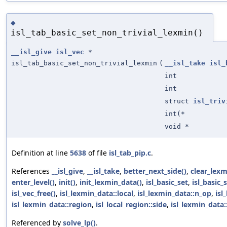
◆
isl_tab_basic_set_non_trivial_lexmin()
__isl_give
isl_vec
*
isl_tab_basic_set_non_trivial_lexmin
(
__isl_take
isl_
int
int
struct
isl_triv
int(*
void *
Definition at line
5638
of file
isl_tab_pip.c
.
References
__isl_give
,
__isl_take
,
better_next_side()
,
clear_lexm
enter_level()
,
init()
,
init_lexmin_data()
,
isl_basic_set
,
isl_basic_
isl_vec_free()
,
isl_lexmin_data::local
,
isl_lexmin_data::n_op
,
isl
isl_lexmin_data::region
,
isl_local_region::side
,
isl_lexmin_data:
Referenced by
solve_lp()
.