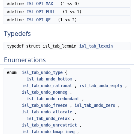
#define
ISL_OPT_MAX
(1 << 0)
#define
ISL_OPT_FULL
(1 << 1)
#define
ISL_OPT_QE
(1 << 2)
Typedefs
typedef struct isl_tab_lexmin
isl_tab_lexmin
Enumerations
enum
isl_tab_undo_type
{
isl_tab_undo_bottom
,
isl_tab_undo_rational
,
isl_tab_undo_empty
,
isl_tab_undo_nonneg
,
isl_tab_undo_redundant
,
isl_tab_undo_freeze
,
isl_tab_undo_zero
,
isl_tab_undo_allocate
,
isl_tab_undo_relax
,
isl_tab_undo_unrestrict
,
isl_tab_undo_bmap_ineq
,