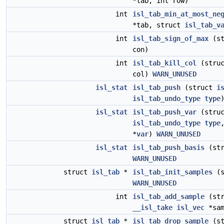
*tab, int row)
int
isl_tab_min_at_most_ne
*tab, struct
isl_tab_v
int
isl_tab_sign_of_max
(st
con)
int
isl_tab_kill_col
(stru
col)
WARN_UNUSED
isl_stat
isl_tab_push
(struct
i
isl_tab_undo_type
type
isl_stat
isl_tab_push_var
(stru
isl_tab_undo_type
type
*
var
)
WARN_UNUSED
isl_stat
isl_tab_push_basis
(st
WARN_UNUSED
struct
isl_tab
*
isl_tab_init_samples
(s
WARN_UNUSED
int
isl_tab_add_sample
(st
__isl_take
isl_vec
*sa
struct
isl_tab
*
isl_tab_drop_sample
(st