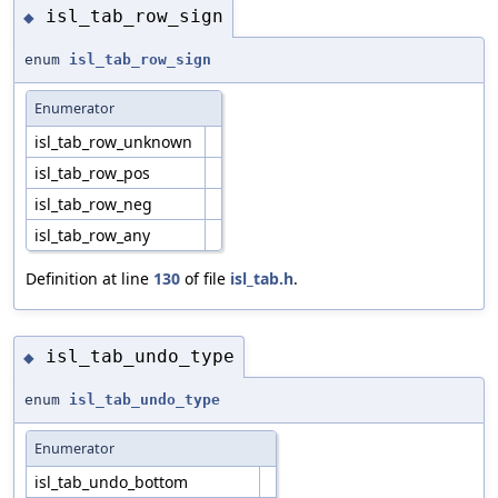
isl_tab_row_sign
◆
enum
isl_tab_row_sign
Enumerator
isl_tab_row_unknown
isl_tab_row_pos
isl_tab_row_neg
isl_tab_row_any
Definition at line
130
of file
isl_tab.h
.
isl_tab_undo_type
◆
enum
isl_tab_undo_type
Enumerator
isl_tab_undo_bottom