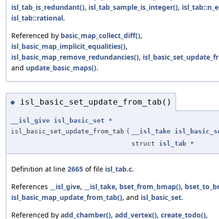
isl_tab_is_redundant()
,
isl_tab_sample_is_integer()
,
isl_tab::n_
isl_tab::rational
.
Referenced by
basic_map_collect_diff()
,
isl_basic_map_implicit_equalities()
,
isl_basic_map_remove_redundancies()
,
isl_basic_set_update_f
and
update_basic_maps()
.
isl_basic_set_update_from_tab()
◆
__isl_give
isl_basic_set
*
isl_basic_set_update_from_tab
(
__isl_take
isl_basic_s
struct
isl_tab
*
Definition at line
2665
of file
isl_tab.c
.
References
__isl_give
,
__isl_take
,
bset_from_bmap()
,
bset_to_b
isl_basic_map_update_from_tab()
, and
isl_basic_set
.
Referenced by
add_chamber()
,
add_vertex()
,
create_todo()
,