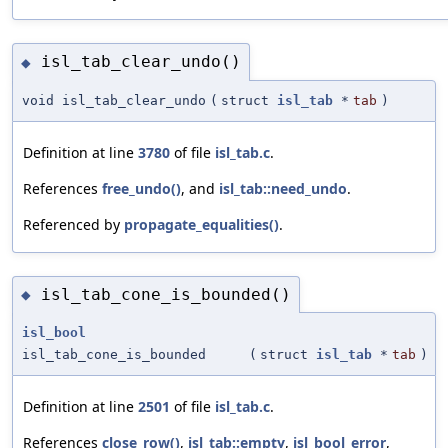
isl_tab_clear_undo()
◆
void isl_tab_clear_undo
(
struct
isl_tab
*
tab
)
Definition at line
3780
of file
isl_tab.c
.
References
free_undo()
, and
isl_tab::need_undo
.
Referenced by
propagate_equalities()
.
isl_tab_cone_is_bounded()
◆
isl_bool
isl_tab_cone_is_bounded
(
struct
isl_tab
*
tab
)
Definition at line
2501
of file
isl_tab.c
.
References
close_row()
,
isl_tab::empty
,
isl_bool_error
,