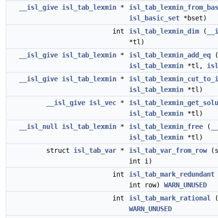
__isl_give
isl_tab_lexmin
*
isl_tab_lexmin_from_ba
isl_basic_set
*bset)
int
isl_tab_lexmin_dim
(
__
*tl)
__isl_give
isl_tab_lexmin
*
isl_tab_lexmin_add_eq
isl_tab_lexmin
*tl,
is
__isl_give
isl_tab_lexmin
*
isl_tab_lexmin_cut_to_
isl_tab_lexmin
*tl)
__isl_give
isl_vec
*
isl_tab_lexmin_get_sol
isl_tab_lexmin
*tl)
__isl_null
isl_tab_lexmin
*
isl_tab_lexmin_free
(
_
isl_tab_lexmin
*tl)
struct
isl_tab_var
*
isl_tab_var_from_row
(s
int i)
int
isl_tab_mark_redundant
int row)
WARN_UNUSED
int
isl_tab_mark_rational
(
WARN_UNUSED