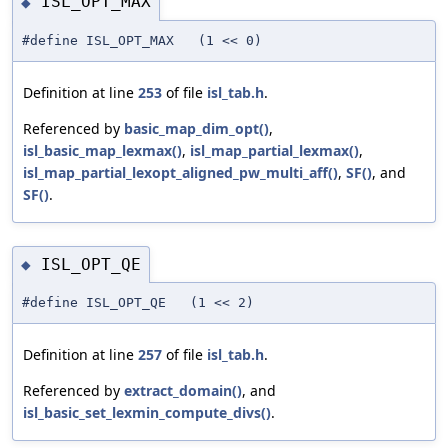
ISL_OPT_MAX
◆
#define ISL_OPT_MAX (1 << 0)
Definition at line
253
of file
isl_tab.h
.
Referenced by
basic_map_dim_opt()
,
isl_basic_map_lexmax()
,
isl_map_partial_lexmax()
,
isl_map_partial_lexopt_aligned_pw_multi_aff()
,
SF()
, and
SF()
.
ISL_OPT_QE
◆
#define ISL_OPT_QE (1 << 2)
Definition at line
257
of file
isl_tab.h
.
Referenced by
extract_domain()
, and
isl_basic_set_lexmin_compute_divs()
.