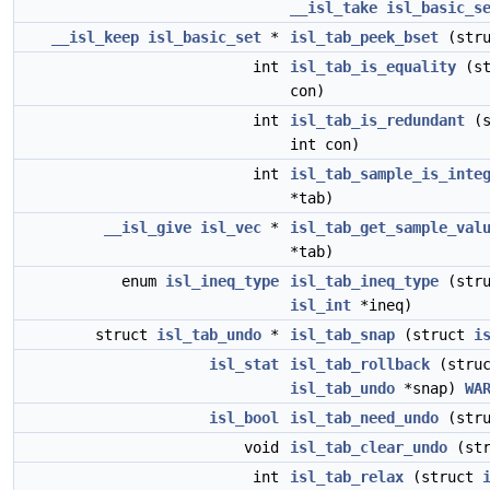
__isl_take
isl_basic_s
__isl_keep
isl_basic_set
*
isl_tab_peek_bset
(str
int
isl_tab_is_equality
(st
con)
int
isl_tab_is_redundant
(s
int con)
int
isl_tab_sample_is_inte
*tab)
__isl_give
isl_vec
*
isl_tab_get_sample_val
*tab)
enum
isl_ineq_type
isl_tab_ineq_type
(str
isl_int
*ineq)
struct
isl_tab_undo
*
isl_tab_snap
(struct
i
isl_stat
isl_tab_rollback
(stru
isl_tab_undo
*snap)
WA
isl_bool
isl_tab_need_undo
(str
void
isl_tab_clear_undo
(st
int
isl_tab_relax
(struct