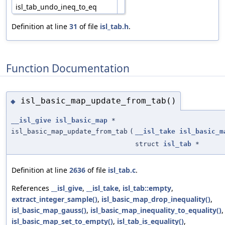
isl_tab_undo_ineq_to_eq
Definition at line
31
of file
isl_tab.h
.
Function Documentation
isl_basic_map_update_from_tab()
◆
__isl_give
isl_basic_map
*
isl_basic_map_update_from_tab
(
__isl_take
isl_basic_m
struct
isl_tab
*
Definition at line
2636
of file
isl_tab.c
.
References
__isl_give
,
__isl_take
,
isl_tab::empty
,
extract_integer_sample()
,
isl_basic_map_drop_inequality()
,
isl_basic_map_gauss()
,
isl_basic_map_inequality_to_equality()
,
isl_basic_map_set_to_empty()
,
isl_tab_is_equality()
,