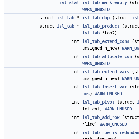
isl_stat
isl_tab_mark_empty
(st
WARN_UNUSED
struct
isl_tab
*
isl_tab_dup
(struct
is
struct
isl_tab
*
isl_tab_product
(struc
isl_tab
*tab2)
int
isl_tab_extend_cons
(st
unsigned n_new)
WARN_U
int
isl_tab_allocate_con
(s
WARN_UNUSED
int
isl_tab_extend_vars
(st
unsigned n_new)
WARN_U
int
isl_tab_insert_var
(st
pos
)
WARN_UNUSED
int
isl_tab_pivot
(struct
int col)
WARN_UNUSED
int
isl_tab_add_row
(struc
*line)
WARN_UNUSED
int
isl_tab_row_is_redunda