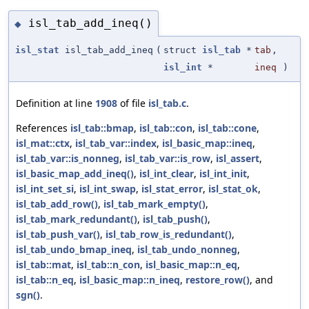
isl_tab_add_ineq()
◆
isl_stat
isl_tab_add_ineq
(
struct
isl_tab
*
tab
,
isl_int
*
ineq
)
Definition at line
1908
of file
isl_tab.c
.
References
isl_tab::bmap
,
isl_tab::con
,
isl_tab::cone
,
isl_mat::ctx
,
isl_tab_var::index
,
isl_basic_map::ineq
,
isl_tab_var::is_nonneg
,
isl_tab_var::is_row
,
isl_assert
,
isl_basic_map_add_ineq()
,
isl_int_clear
,
isl_int_init
,
isl_int_set_si
,
isl_int_swap
,
isl_stat_error
,
isl_stat_ok
,
isl_tab_add_row()
,
isl_tab_mark_empty()
,
isl_tab_mark_redundant()
,
isl_tab_push()
,
isl_tab_push_var()
,
isl_tab_row_is_redundant()
,
isl_tab_undo_bmap_ineq
,
isl_tab_undo_nonneg
,
isl_tab::mat
,
isl_tab::n_con
,
isl_basic_map::n_eq
,
isl_tab::n_eq
,
isl_basic_map::n_ineq
,
restore_row()
, and
sgn()
.