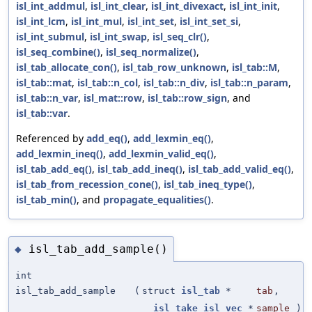
isl_int_addmul
,
isl_int_clear
,
isl_int_divexact
,
isl_int_init
,
isl_int_lcm
,
isl_int_mul
,
isl_int_set
,
isl_int_set_si
,
isl_int_submul
,
isl_int_swap
,
isl_seq_clr()
,
isl_seq_combine()
,
isl_seq_normalize()
,
isl_tab_allocate_con()
,
isl_tab_row_unknown
,
isl_tab::M
,
isl_tab::mat
,
isl_tab::n_col
,
isl_tab::n_div
,
isl_tab::n_param
,
isl_tab::n_var
,
isl_mat::row
,
isl_tab::row_sign
, and
isl_tab::var
.
Referenced by
add_eq()
,
add_lexmin_eq()
,
add_lexmin_ineq()
,
add_lexmin_valid_eq()
,
isl_tab_add_eq()
,
isl_tab_add_ineq()
,
isl_tab_add_valid_eq()
,
isl_tab_from_recession_cone()
,
isl_tab_ineq_type()
,
isl_tab_min()
, and
propagate_equalities()
.
isl_tab_add_sample()
◆
int
isl_tab_add_sample
(
struct
isl_tab
*
tab
,
__isl_take
isl_vec
*
sample
)