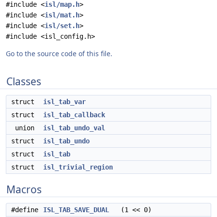
#include <
isl/map.h
>
#include <
isl/mat.h
>
#include <
isl/set.h
>
#include <isl_config.h>
Go to the source code of this file.
Classes
struct
isl_tab_var
struct
isl_tab_callback
union
isl_tab_undo_val
struct
isl_tab_undo
struct
isl_tab
struct
isl_trivial_region
Macros
#define
ISL_TAB_SAVE_DUAL
(1 << 0)