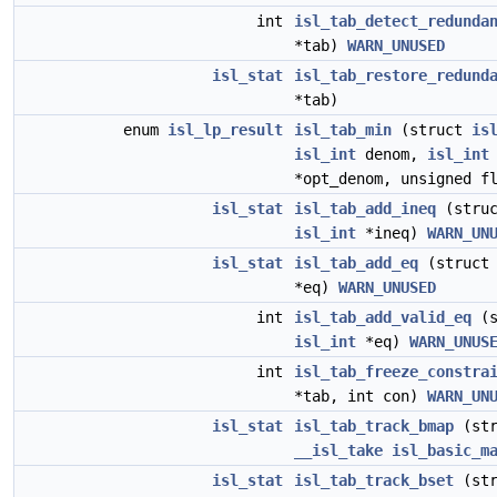
int
isl_tab_detect_redunda
*tab)
WARN_UNUSED
isl_stat
isl_tab_restore_redund
*tab)
enum
isl_lp_result
isl_tab_min
(struct
is
isl_int
denom,
isl_int
*opt_denom, unsigned f
isl_stat
isl_tab_add_ineq
(stru
isl_int
*ineq)
WARN_UN
isl_stat
isl_tab_add_eq
(struc
*eq)
WARN_UNUSED
int
isl_tab_add_valid_eq
(s
isl_int
*eq)
WARN_UNUS
int
isl_tab_freeze_constra
*tab, int con)
WARN_UN
isl_stat
isl_tab_track_bmap
(st
__isl_take
isl_basic_m
isl_stat
isl_tab_track_bset
(st