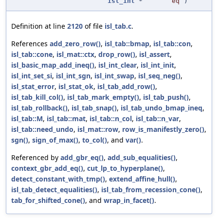
isl_int
*
eq
)
Definition at line
2120
of file
isl_tab.c
.
References
add_zero_row()
,
isl_tab::bmap
,
isl_tab::con
,
isl_tab::cone
,
isl_mat::ctx
,
drop_row()
,
isl_assert
,
isl_basic_map_add_ineq()
,
isl_int_clear
,
isl_int_init
,
isl_int_set_si
,
isl_int_sgn
,
isl_int_swap
,
isl_seq_neg()
,
isl_stat_error
,
isl_stat_ok
,
isl_tab_add_row()
,
isl_tab_kill_col()
,
isl_tab_mark_empty()
,
isl_tab_push()
,
isl_tab_rollback()
,
isl_tab_snap()
,
isl_tab_undo_bmap_ineq
,
isl_tab::M
,
isl_tab::mat
,
isl_tab::n_col
,
isl_tab::n_var
,
isl_tab::need_undo
,
isl_mat::row
,
row_is_manifestly_zero()
,
sgn()
,
sign_of_max()
,
to_col()
, and
var()
.
Referenced by
add_gbr_eq()
,
add_sub_equalities()
,
context_gbr_add_eq()
,
cut_lp_to_hyperplane()
,
detect_constant_with_tmp()
,
extend_affine_hull()
,
isl_tab_detect_equalities()
,
isl_tab_from_recession_cone()
,
tab_for_shifted_cone()
, and
wrap_in_facet()
.