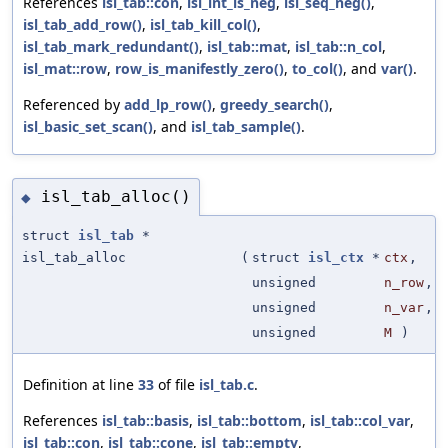
References
isl_tab::con
,
isl_int_is_neg
,
isl_seq_neg()
,
isl_tab_add_row()
,
isl_tab_kill_col()
,
isl_tab_mark_redundant()
,
isl_tab::mat
,
isl_tab::n_col
,
isl_mat::row
,
row_is_manifestly_zero()
,
to_col()
, and
var()
.
Referenced by
add_lp_row()
,
greedy_search()
,
isl_basic_set_scan()
, and
isl_tab_sample()
.
isl_tab_alloc()
◆
struct
isl_tab
*
isl_tab_alloc
(
struct
isl_ctx
*
ctx
,
unsigned
n_row
,
unsigned
n_var
,
unsigned
M
)
Definition at line
33
of file
isl_tab.c
.
References
isl_tab::basis
,
isl_tab::bottom
,
isl_tab::col_var
,
isl_tab::con
,
isl_tab::cone
,
isl_tab::empty
,