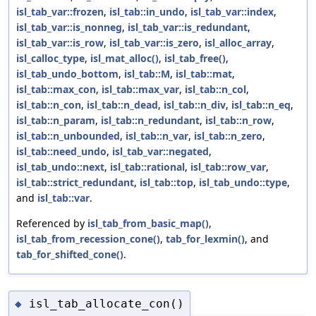
isl_tab_var::frozen
,
isl_tab::in_undo
,
isl_tab_var::index
,
isl_tab_var::is_nonneg
,
isl_tab_var::is_redundant
,
isl_tab_var::is_row
,
isl_tab_var::is_zero
,
isl_alloc_array
,
isl_calloc_type
,
isl_mat_alloc()
,
isl_tab_free()
,
isl_tab_undo_bottom
,
isl_tab::M
,
isl_tab::mat
,
isl_tab::max_con
,
isl_tab::max_var
,
isl_tab::n_col
,
isl_tab::n_con
,
isl_tab::n_dead
,
isl_tab::n_div
,
isl_tab::n_eq
,
isl_tab::n_param
,
isl_tab::n_redundant
,
isl_tab::n_row
,
isl_tab::n_unbounded
,
isl_tab::n_var
,
isl_tab::n_zero
,
isl_tab::need_undo
,
isl_tab_var::negated
,
isl_tab_undo::next
,
isl_tab::rational
,
isl_tab::row_var
,
isl_tab::strict_redundant
,
isl_tab::top
,
isl_tab_undo::type
,
and
isl_tab::var
.
Referenced by
isl_tab_from_basic_map()
,
isl_tab_from_recession_cone()
,
tab_for_lexmin()
, and
tab_for_shifted_cone()
.
isl_tab_allocate_con()
◆