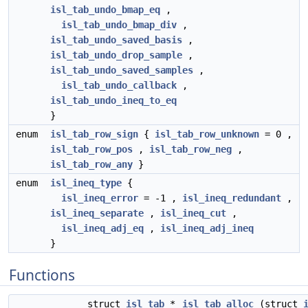
isl_tab_undo_bmap_eq
,
isl_tab_undo_bmap_div
,
isl_tab_undo_saved_basis
,
isl_tab_undo_drop_sample
,
isl_tab_undo_saved_samples
,
isl_tab_undo_callback
,
isl_tab_undo_ineq_to_eq
}
enum
isl_tab_row_sign
{
isl_tab_row_unknown
= 0 ,
isl_tab_row_pos
,
isl_tab_row_neg
,
isl_tab_row_any
}
enum
isl_ineq_type
{
isl_ineq_error
= -1 ,
isl_ineq_redundant
,
isl_ineq_separate
,
isl_ineq_cut
,
isl_ineq_adj_eq
,
isl_ineq_adj_ineq
}
Functions
struct
isl_tab
*
isl_tab_alloc
(struct