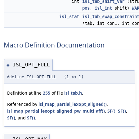
int
isl_tab_shift_var
(str
pos
,
isl_int
shift)
WA
isl_stat
isl_tab_swap_constrain
*tab, int con1, int co
Macro Definition Documentation
ISL_OPT_FULL
◆
#define ISL_OPT_FULL (1 << 1)
Definition at line
255
of file
isl_tab.h
.
Referenced by
isl_map_partial_lexopt_aligned()
,
isl_map_partial_lexopt_aligned_pw_multi_aff()
,
SF()
,
SF()
,
SF()
, and
SF()
.