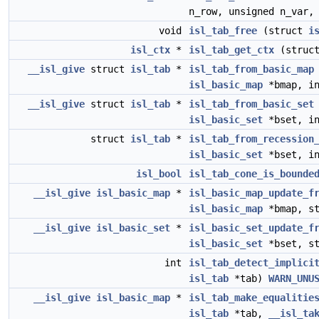
n_row, unsigned n_var,
void
isl_tab_free
(struct
i
isl_ctx
*
isl_tab_get_ctx
(struc
__isl_give
struct
isl_tab
*
isl_tab_from_basic_map
isl_basic_map
*bmap, in
__isl_give
struct
isl_tab
*
isl_tab_from_basic_set
isl_basic_set
*bset, in
struct
isl_tab
*
isl_tab_from_recession
isl_basic_set
*bset, in
isl_bool
isl_tab_cone_is_bounde
__isl_give
isl_basic_map
*
isl_basic_map_update_f
isl_basic_map
*bmap, s
__isl_give
isl_basic_set
*
isl_basic_set_update_f
isl_basic_set
*bset, s
int
isl_tab_detect_implici
isl_tab
*tab)
WARN_UNU
__isl_give
isl_basic_map
*
isl_tab_make_equalitie
isl_tab
*tab,
__isl_ta