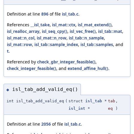
Definition at line
896
of file
isl_tab.c
.
References
__isl_take
,
isl_mat::ctx
,
isl_mat_extend()
,
isl_realloc_array
,
isl_seq_cpy()
,
isl_vec_free()
,
isl_tab::mat
,
isl_mat::n_col
,
isl_mat::n_row
,
isl_tab::n_sample
,
isl_mat::row
,
isl_tab::sample_index
,
isl_tab::samples
, and
t
.
Referenced by
check_gbr_integer_feasible()
,
check_integer_feasible()
, and
extend_affine_hull()
.
isl_tab_add_valid_eq()
◆
int isl_tab_add_valid_eq
(
struct
isl_tab
*
tab
,
isl_int
*
eq
)
Definition at line
2056
of file
isl_tab.c
.