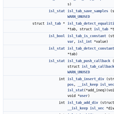
s)
isl_stat
isl_tab_save_samples
(s
WARN_UNUSED
struct
isl_tab
*
isl_tab_detect_equalit
*tab, struct
isl_tab
*t
isl_bool
isl_tab_is_constant
(st
var
,
isl_int
*value)
isl_stat
isl_tab_detect_constan
*tab)
isl_stat
isl_tab_push_callback
(
struct
isl_tab_callbac
WARN_UNUSED
int
isl_tab_insert_div
(st
pos
,
__isl_keep
isl_ve
isl_stat
(*add_ineq)(vo
void *
user
)
int
isl_tab_add_div
(struc
__isl_keep
isl_vec
*div