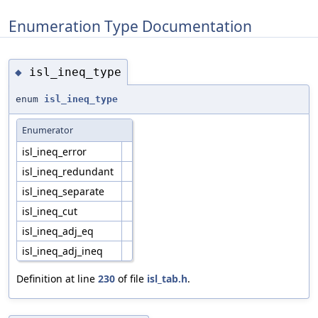
Enumeration Type Documentation
isl_ineq_type
◆
enum
isl_ineq_type
Enumerator
isl_ineq_error
isl_ineq_redundant
isl_ineq_separate
isl_ineq_cut
isl_ineq_adj_eq
isl_ineq_adj_ineq
Definition at line
230
of file
isl_tab.h
.