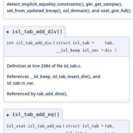
detect_implicit_equality_constraints()
,
gbr_get_sample()
,
set_from_updated_bmap()
,
sol_domain()
, and
uset_gist_full()
.
isl_tab_add_div()
◆
int isl_tab_add_div
(
struct
isl_tab
*
tab
,
__isl_keep
isl_vec
*
div
)
Definition at line
2384
of file
isl_tab.c
.
References
__isl_keep
,
isl_tab_insert_div()
, and
isl_tab::n_var
.
Referenced by
tab_add_divs()
.
isl_tab_add_eq()
◆
isl_stat
isl_tab_add_eq
(
struct
isl_tab
*
tab
,