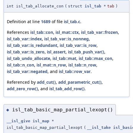
int isl_tab_allocate_con
(
struct
isl_tab
*
tab
)
Definition at line
1689
of file
isl_tab.c
.
References
isl_tab::con
,
isl_mat::ctx
,
isl_tab_var::frozen
,
isl_tab_var::index
,
isl_tab_var::is_nonneg
,
isl_tab_var::is_redundant
,
isl_tab_var::is_row
,
isl_tab_var::is_zero
,
isl_assert
,
isl_tab_push_var()
,
isl_tab_undo_allocate
,
isl_tab::mat
,
isl_tab::max_con
,
isl_tab::n_con
,
isl_mat::n_row
,
isl_tab::n_row
,
isl_tab_var::negated
, and
isl_tab::row_var
.
Referenced by
add_cut()
,
add_parametric_cut()
,
add_zero_row()
, and
isl_tab_add_row()
.
isl_tab_basic_map_partial_lexopt()
◆
__isl_give
isl_map
*
isl_tab_basic_map_partial_lexopt
(
__isl_take
isl_basi