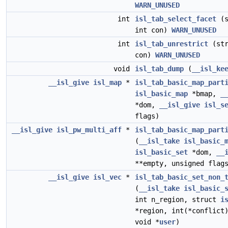
WARN_UNUSED
int
isl_tab_select_facet
(s
int con)
WARN_UNUSED
int
isl_tab_unrestrict
(st
con)
WARN_UNUSED
void
isl_tab_dump
(
__isl_ke
__isl_give
isl_map
*
isl_tab_basic_map_part
isl_basic_map
*bmap,
_
*dom,
__isl_give
isl_s
flags)
__isl_give
isl_pw_multi_aff
*
isl_tab_basic_map_part
(
__isl_take
isl_basic_
isl_basic_set
*dom,
__
**empty, unsigned flag
__isl_give
isl_vec
*
isl_tab_basic_set_non_
(
__isl_take
isl_basic_
int n_region, struct
i
*region, int(*conflict
void *
user
)