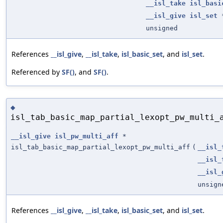
__isl_take
isl_basi
__isl_give
isl_set
unsigned
References
__isl_give
,
__isl_take
,
isl_basic_set
, and
isl_set
.
Referenced by
SF()
, and
SF()
.
◆
isl_tab_basic_map_partial_lexopt_pw_multi_
__isl_give
isl_pw_multi_aff
*
isl_tab_basic_map_partial_lexopt_pw_multi_aff
(
__isl_
__isl_
__isl_
unsign
References
__isl_give
,
__isl_take
,
isl_basic_set
, and
isl_set
.