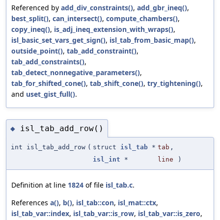
Referenced by
add_div_constraints()
,
add_gbr_ineq()
,
best_split()
,
can_intersect()
,
compute_chambers()
,
copy_ineq()
,
is_adj_ineq_extension_with_wraps()
,
isl_basic_set_vars_get_sign()
,
isl_tab_from_basic_map()
,
outside_point()
,
tab_add_constraint()
,
tab_add_constraints()
,
tab_detect_nonnegative_parameters()
,
tab_for_shifted_cone()
,
tab_shift_cone()
,
try_tightening()
,
and
uset_gist_full()
.
isl_tab_add_row()
◆
int isl_tab_add_row
(
struct
isl_tab
*
tab
,
isl_int
*
line
)
Definition at line
1824
of file
isl_tab.c
.
References
a()
,
b()
,
isl_tab::con
,
isl_mat::ctx
,
isl_tab_var::index
,
isl_tab_var::is_row
,
isl_tab_var::is_zero
,