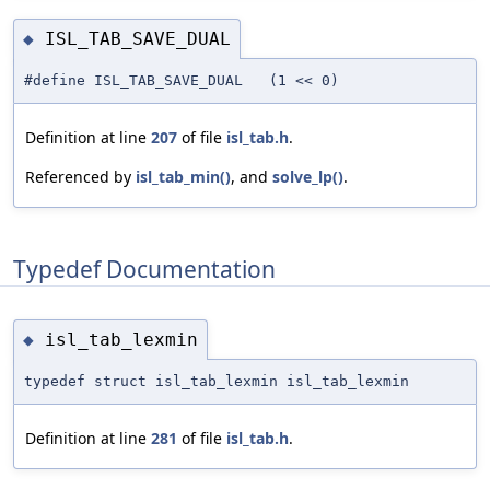
ISL_TAB_SAVE_DUAL
◆
#define ISL_TAB_SAVE_DUAL (1 << 0)
Definition at line
207
of file
isl_tab.h
.
Referenced by
isl_tab_min()
, and
solve_lp()
.
Typedef Documentation
isl_tab_lexmin
◆
typedef struct isl_tab_lexmin isl_tab_lexmin
Definition at line
281
of file
isl_tab.h
.