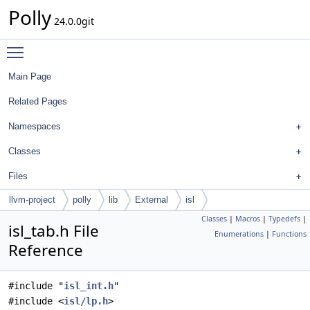
Polly
24.0.0git
Toggle main menu visibility
Main Page
Related Pages
Namespaces
Classes
Files
llvm-project
polly
lib
External
isl
Classes
|
Macros
|
Typedefs
|
isl_tab.h File
Enumerations
|
Functions
Reference
#include "
isl_int.h
"
#include <
isl/lp.h
>