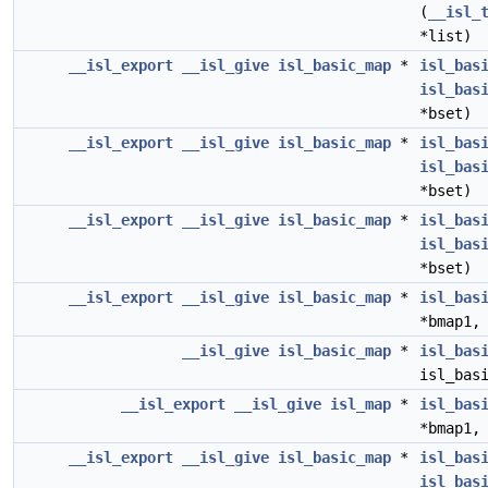
(
__isl_
*list)
__isl_export
__isl_give
isl_basic_map
*
isl_bas
isl_bas
*bset)
__isl_export
__isl_give
isl_basic_map
*
isl_bas
isl_bas
*bset)
__isl_export
__isl_give
isl_basic_map
*
isl_bas
isl_bas
*bset)
__isl_export
__isl_give
isl_basic_map
*
isl_bas
*bmap1
__isl_give
isl_basic_map
*
isl_bas
isl_bas
__isl_export
__isl_give
isl_map
*
isl_bas
*bmap1
__isl_export
__isl_give
isl_basic_map
*
isl_bas
isl_bas