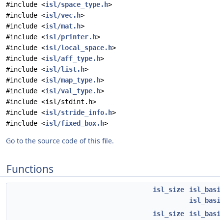
#include <
isl/space_type.h
>
#include <
isl/vec.h
>
#include <
isl/mat.h
>
#include <
isl/printer.h
>
#include <
isl/local_space.h
>
#include <
isl/aff_type.h
>
#include <
isl/list.h
>
#include <
isl/map_type.h
>
#include <
isl/val_type.h
>
#include <isl/stdint.h>
#include <
isl/stride_info.h
>
#include <
isl/fixed_box.h
>
Go to the source code of this file.
Functions
isl_size
isl_bas
isl_bas
isl_size
isl_bas