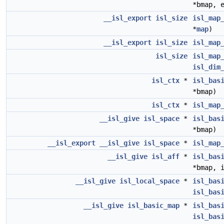
*bmap, 
__isl_export
isl_size
isl_map
*
map
)
__isl_export
isl_size
isl_map
isl_size
isl_map
isl_dim
isl_ctx
*
isl_bas
*bmap)
isl_ctx
*
isl_map
__isl_give
isl_space
*
isl_bas
*bmap)
__isl_export
__isl_give
isl_space
*
isl_map
__isl_give
isl_aff
*
isl_bas
*bmap, 
__isl_give
isl_local_space
*
isl_bas
isl_bas
__isl_give
isl_basic_map
*
isl_bas
isl_bas