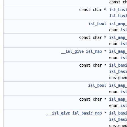
const c
const char *
isl_bas
isl_bas
isl_bool
isl_map
enum
is
const char *
isl_map
enum
is
__isl_give
isl_map
*
isl_map
enum
is
const char *
isl_bas
isl_bas
unsigne
isl_bool
isl_map
enum
is
const char *
isl_map
enum
is
__isl_give
isl_basic_map
*
isl_bas
isl_bas
unsigne