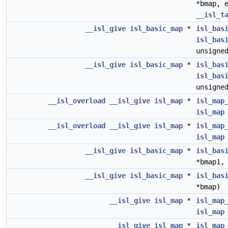
*bmap, 
__isl_t
__isl_give
isl_basic_map
*
isl_bas
isl_bas
unsigne
__isl_give
isl_basic_map
*
isl_bas
isl_bas
unsigne
__isl_overload
__isl_give
isl_map
*
isl_map
isl_map
__isl_overload
__isl_give
isl_map
*
isl_map
isl_map
__isl_give
isl_basic_map
*
isl_bas
*bmap1
__isl_give
isl_basic_map
*
isl_bas
*bmap)
__isl_give
isl_map
*
isl_map
isl_map
__isl_give
isl_map
*
isl_map