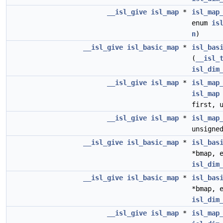
__isl_give
isl_map
*
isl_map
enum
is
n
)
__isl_give
isl_basic_map
*
isl_bas
(
__isl_
isl_dim
__isl_give
isl_map
*
isl_map
isl_map
first, 
__isl_give
isl_map
*
isl_map
unsigne
__isl_give
isl_basic_map
*
isl_bas
*bmap, 
isl_dim
__isl_give
isl_basic_map
*
isl_bas
*bmap, 
isl_dim
__isl_give
isl_map
*
isl_map