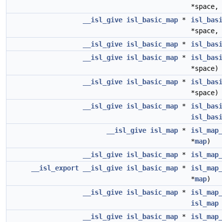
*space,
__isl_give
isl_basic_map
*
isl_bas
*space,
__isl_give
isl_basic_map
*
isl_bas
__isl_give
isl_basic_map
*
isl_bas
*space)
__isl_give
isl_basic_map
*
isl_bas
*space)
__isl_give
isl_basic_map
*
isl_bas
isl_bas
__isl_give
isl_map
*
isl_map
*
map
)
__isl_give
isl_basic_map
*
isl_map
__isl_export
__isl_give
isl_basic_map
*
isl_map
*
map
)
__isl_give
isl_basic_map
*
isl_map
isl_map
__isl_give
isl_basic_map
*
isl_map