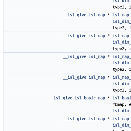
isl_dim
type2, 
__isl_give
isl_map
*
isl_map
isl_dim
type2, 
__isl_give
isl_map
*
isl_map
isl_dim
type2, 
__isl_give
isl_map
*
isl_map
isl_dim
type2, 
__isl_give
isl_map
*
isl_map
isl_dim
type2, 
__isl_give
isl_basic_map
*
isl_bas
*bmap, 
isl_dim
__isl_give
isl_map
*
isl_map
isl_dim