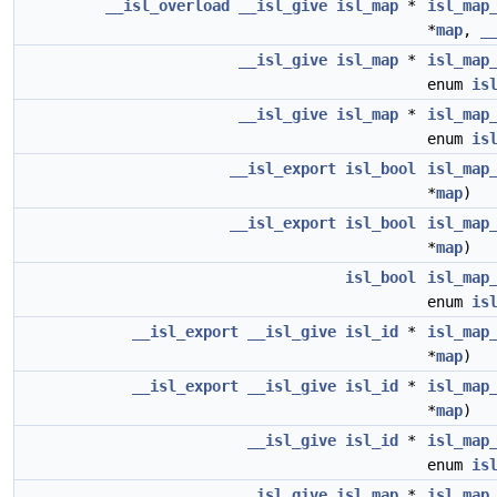
__isl_overload
__isl_give
isl_map
*
isl_map
*
map
,
_
__isl_give
isl_map
*
isl_map
enum
is
__isl_give
isl_map
*
isl_map
enum
is
__isl_export
isl_bool
isl_map
*
map
)
__isl_export
isl_bool
isl_map
*
map
)
isl_bool
isl_map
enum
is
__isl_export
__isl_give
isl_id
*
isl_map
*
map
)
__isl_export
__isl_give
isl_id
*
isl_map
*
map
)
__isl_give
isl_id
*
isl_map
enum
is
__isl_give
isl_map
*
isl_map