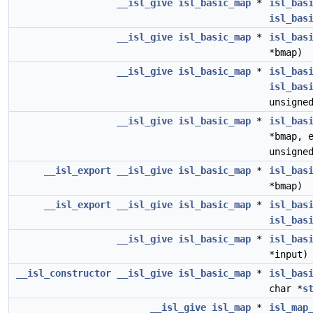
__isl_give
isl_basic_map
*
isl_bas
isl_bas
__isl_give
isl_basic_map
*
isl_bas
*bmap)
__isl_give
isl_basic_map
*
isl_bas
isl_bas
unsigne
__isl_give
isl_basic_map
*
isl_bas
*bmap, 
unsigne
__isl_export
__isl_give
isl_basic_map
*
isl_bas
*bmap)
__isl_export
__isl_give
isl_basic_map
*
isl_bas
isl_bas
__isl_give
isl_basic_map
*
isl_bas
*input)
__isl_constructor
__isl_give
isl_basic_map
*
isl_bas
char *
s
__isl_give
isl_map
*
isl_map