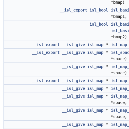
*bmap)
__isl_export
isl_bool
isl_bas
*bmap1
isl_bool
isl_bas
isl_bas
*bmap2)
__isl_export
__isl_give
isl_map
*
isl_map
__isl_export
__isl_give
isl_map
*
isl_spa
*space)
__isl_give
isl_map
*
isl_map
*space)
__isl_export
__isl_give
isl_map
*
isl_map
__isl_give
isl_map
*
isl_map
__isl_give
isl_map
*
isl_map
*space,
__isl_give
isl_map
*
isl_map
*space,
__isl_give
isl_map
*
isl_map