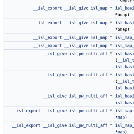
**empty
__isl_export
__isl_give
isl_map
*
isl_bas
*bmap)
__isl_export
__isl_give
isl_map
*
isl_bas
*bmap)
__isl_export
__isl_give
isl_map
*
isl_map
__isl_export
__isl_give
isl_map
*
isl_map
__isl_give
isl_pw_multi_aff
*
isl_bas
(
__isl_
isl_bas
__isl_give
isl_pw_multi_aff
*
isl_bas
(
__isl_
isl_bas
__isl_give
isl_pw_multi_aff
*
isl_bas
isl_bas
__isl_export
__isl_give
isl_pw_multi_aff
*
isl_map
*
map
)
__isl_export
__isl_give
isl_pw_multi_aff
*
isl_map
*
map
)