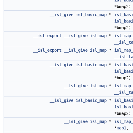
isl_bas
*bmap2)
__isl_give
isl_basic_map
*
isl_bas
isl_bas
*bmap2)
__isl_export
__isl_give
isl_map
*
isl_map
__isl_t
__isl_export
__isl_give
isl_map
*
isl_map
__isl_t
__isl_give
isl_basic_map
*
isl_bas
isl_bas
*bmap2)
__isl_give
isl_map
*
isl_map
__isl_t
__isl_give
isl_basic_map
*
isl_bas
isl_bas
*bmap2)
__isl_give
isl_map
*
isl_map
*
map1
,