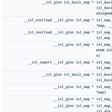
__isl_give
isl_basic_map
*
isl_bas
isl_bas
unsigne
__isl_overload
__isl_give
isl_map
*
isl_map
*
map
,
_
__isl_overload
__isl_give
isl_map
*
isl_map
isl_map
__isl_give
isl_map
*
isl_map
enum
is
n
)
__isl_export
__isl_give
isl_map
*
isl_map
isl_map
__isl_give
isl_basic_map
*
isl_bas
isl_bas
__isl_give
isl_map
*
isl_map
*
map
)
__isl_give
isl_map
*
isl_map
__isl_give
isl_map
*
isl_map
isl_dim