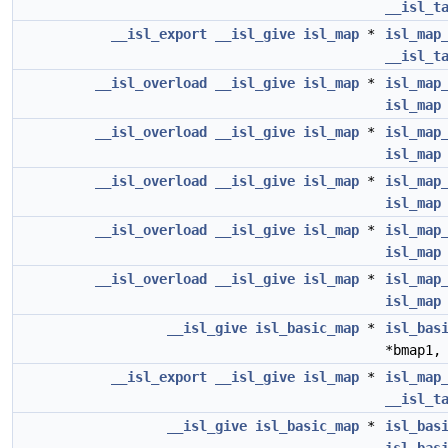
__isl_t
__isl_export
__isl_give
isl_map
*
isl_map
__isl_t
__isl_overload
__isl_give
isl_map
*
isl_map
isl_map
__isl_overload
__isl_give
isl_map
*
isl_map
isl_map
__isl_overload
__isl_give
isl_map
*
isl_map
isl_map
__isl_overload
__isl_give
isl_map
*
isl_map
isl_map
__isl_overload
__isl_give
isl_map
*
isl_map
isl_map
__isl_give
isl_basic_map
*
isl_bas
*bmap1
__isl_export
__isl_give
isl_map
*
isl_map
__isl_t
__isl_give
isl_basic_map
*
isl_bas