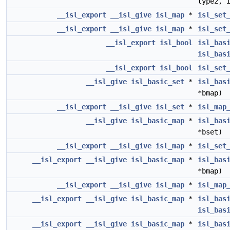
type2, 
__isl_export
__isl_give
isl_map
*
isl_set
__isl_export
__isl_give
isl_map
*
isl_set
__isl_export
isl_bool
isl_bas
isl_bas
__isl_export
isl_bool
isl_set
__isl_give
isl_basic_set
*
isl_bas
*bmap)
__isl_export
__isl_give
isl_set
*
isl_map
__isl_give
isl_basic_map
*
isl_bas
*bset)
__isl_export
__isl_give
isl_map
*
isl_set
__isl_export
__isl_give
isl_basic_map
*
isl_bas
*bmap)
__isl_export
__isl_give
isl_map
*
isl_map
__isl_export
__isl_give
isl_basic_map
*
isl_bas
isl_bas
__isl_export
__isl_give
isl_basic_map
*
isl_bas