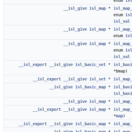
enum
is
__isl_give
isl_map
*
isl_map
enum
is
isl_val
__isl_give
isl_map
*
isl_map
enum
is
__isl_give
isl_map
*
isl_map
enum
is
isl_val
__isl_export
__isl_give
isl_basic_set
*
isl_bas
*bmap)
__isl_export
__isl_give
isl_set
*
isl_map
__isl_give
isl_basic_map
*
isl_bas
isl_bas
__isl_give
isl_map
*
isl_map
__isl_export
__isl_give
isl_map
*
isl_map
*
map
)
__isl_export
__isl_give
isl_basic_map
*
isl_map
__isl_give
isl_basic_map
*
isl_map