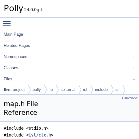
Polly
24.0.0git
Toggle main menu visibility
Main Page
Related Pages
Namespaces
Classes
Files
llvm-project
polly
lib
External
isl
include
isl
Functions
map.h File
Reference
#include <stdio.h>
#include <
isl/ctx.h
>