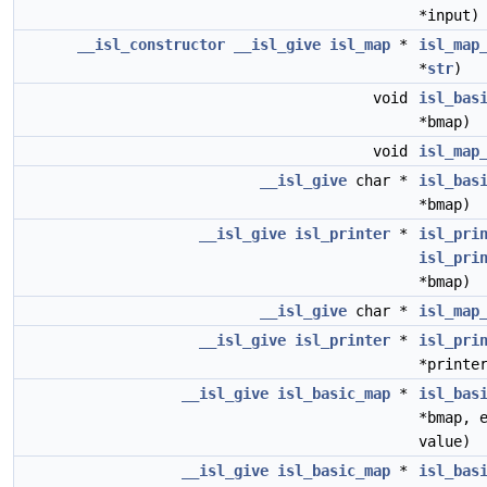
*input)
__isl_constructor
__isl_give
isl_map
*
isl_map
*
str
)
void
isl_bas
*bmap)
void
isl_map
__isl_give
char *
isl_bas
*bmap)
__isl_give
isl_printer
*
isl_pri
isl_pri
*bmap)
__isl_give
char *
isl_map
__isl_give
isl_printer
*
isl_pri
*printe
__isl_give
isl_basic_map
*
isl_bas
*bmap, 
value)
__isl_give
isl_basic_map
*
isl_bas