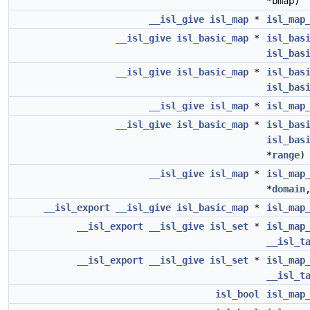
*bmap)
__isl_give
isl_map
*
isl_map
__isl_give
isl_basic_map
*
isl_bas
isl_bas
__isl_give
isl_basic_map
*
isl_bas
isl_bas
__isl_give
isl_map
*
isl_map
__isl_give
isl_basic_map
*
isl_bas
isl_bas
*
range
)
__isl_give
isl_map
*
isl_map
*
domain
__isl_export
__isl_give
isl_basic_map
*
isl_map
__isl_export
__isl_give
isl_set
*
isl_map
__isl_t
__isl_export
__isl_give
isl_set
*
isl_map
__isl_t
isl_bool
isl_map