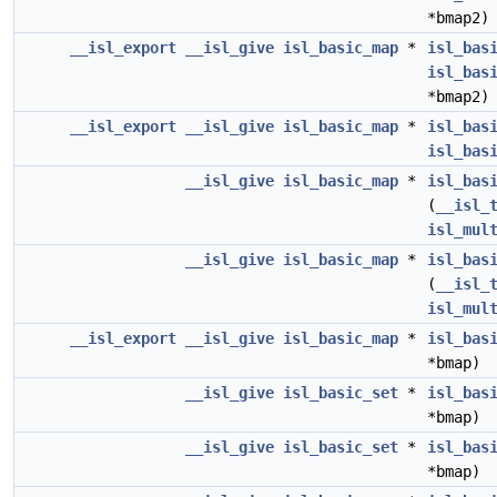
*bmap2)
__isl_export
__isl_give
isl_basic_map
*
isl_bas
isl_bas
*bmap2)
__isl_export
__isl_give
isl_basic_map
*
isl_bas
isl_bas
__isl_give
isl_basic_map
*
isl_bas
(
__isl_
isl_mul
__isl_give
isl_basic_map
*
isl_bas
(
__isl_
isl_mul
__isl_export
__isl_give
isl_basic_map
*
isl_bas
*bmap)
__isl_give
isl_basic_set
*
isl_bas
*bmap)
__isl_give
isl_basic_set
*
isl_bas
*bmap)