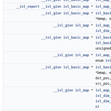
__isl_export
__isl_give
isl_basic_map
*
isl_map
__isl_give
isl_basic_map
*
isl_bas
*bmap, 
__isl_give
isl_map
*
isl_map
isl_dim
__isl_give
isl_basic_map
*
isl_bas
isl_bas
unsigne
__isl_give
isl_map
*
isl_map
enum
is
__isl_give
isl_basic_map
*
isl_bas
*bmap, 
dst_pos
src_pos
__isl_give
isl_map
*
isl_map
isl_dim
isl_dim
n
)