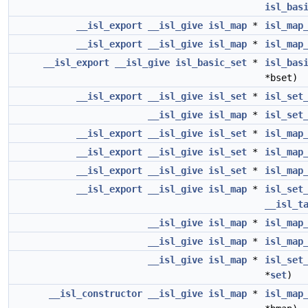
isl_bas
__isl_export
__isl_give
isl_map
*
isl_map
__isl_export
__isl_give
isl_map
*
isl_map
__isl_export
__isl_give
isl_basic_set
*
isl_bas
*bset)
__isl_export
__isl_give
isl_set
*
isl_set
__isl_give
isl_map
*
isl_set
__isl_export
__isl_give
isl_set
*
isl_map
__isl_export
__isl_give
isl_set
*
isl_map
__isl_export
__isl_give
isl_set
*
isl_map
__isl_export
__isl_give
isl_map
*
isl_set
__isl_t
__isl_give
isl_map
*
isl_map
__isl_give
isl_map
*
isl_map
__isl_give
isl_map
*
isl_set
*
set
)
__isl_constructor
__isl_give
isl_map
*
isl_map