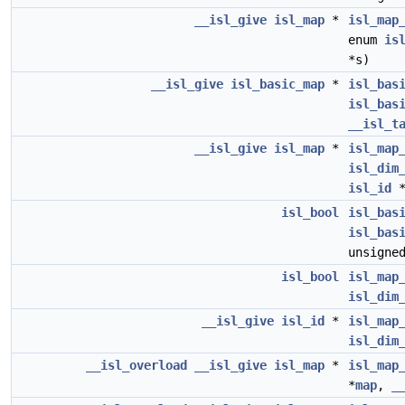
__isl_give
isl_map
*
isl_map
enum
is
*s)
__isl_give
isl_basic_map
*
isl_bas
isl_bas
__isl_t
__isl_give
isl_map
*
isl_map
isl_dim
isl_id
isl_bool
isl_bas
isl_bas
unsigne
isl_bool
isl_map
isl_dim
__isl_give
isl_id
*
isl_map
isl_dim
__isl_overload
__isl_give
isl_map
*
isl_map
*
map
,
_